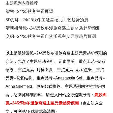
主题系列内容推荐
智融--24/25秋冬主题展望
3D打印--24/25秋冬主题星纪元工艺趋势预测
清新祖母绿--24/25秋冬漫旅奇遇主题材质趋势预测
交织--24/25秋冬主题自然乐观主义元素趋势预测
以上是
曼妙圆弧--24/25秋冬漫旅奇遇主题元素趋势预测
的
、
、
介绍，包含了
主题驱动分析
元素灵感
重点工艺--钻石
、
、
、
镶嵌
重点元素--对称圆弧
重点元素--彩宝点缀
重点
、
、
元素--繁复结构
重点品牌--Anastassia Sel
重点品牌--
、
、
Anna Sheffield
更多款式推荐
主题系列内容推荐
等内
容，想浏览详细内容，请进入网站流行趋势报告：
曼妙圆
弧--24/25秋冬漫旅奇遇主题元素趋势预测
（点击进入全
文，可浏览/下载款式高清图）