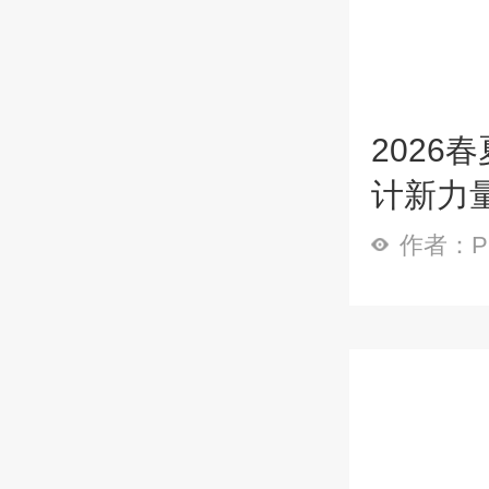
202
计新力
作者：P