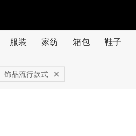
服装
家纺
箱包
鞋子
饰品流行款式