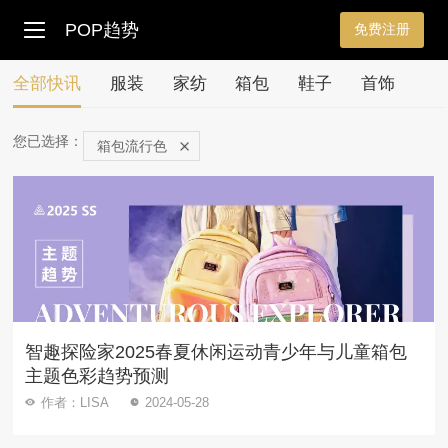
POP趋势
免费注册
全部快讯
服装
家纺
箱包
鞋子
首饰
您已选择：
箱包流行色
智趣探险家2025春夏休闲运动青少年与儿童箱包
主题色彩趋势预测
作者：LISA
2024-05-28