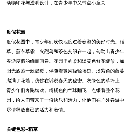
动物印花与透明设计，在青少年中又带点小童真。
关键色
彩--热带微风
度假花园
度假花园中，青少年们欢快地度过着春游的美好时光。稻
草、薰衣草霜、火烈鸟和茶色交织在一起，勾勒出青少年
春游度假的绚丽画卷。花园里的柔和淡黄色鲜花绽放，如
阳光洒落一般温暖，伴随着微风轻轻摇曳。淡紫色的藤蔓
爬满了花墙，仿佛在诉说春天的秘密。灰绿色的草坪上，
青少年们奔跑嬉戏。粉橘色的气球翻飞，点缀着整个花
园，给人们带来了一份快乐和活力，让他们在户外春游中
尽情释放自己的活力和激情。
关键色彩--稻草