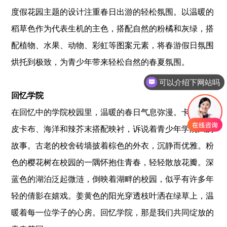
度假花园主题的设计注重春日出游的轻松氛围。以温暖的
稻草色作为代表生机的主色，搭配自然的粉橘和灰绿，搭
配植物、水果、动物、彩虹等图案元素，将春游假日氛围
烘托到极致，为青少年带来轻松自然的春夏氛围。
可以介绍下网站吗
回忆学院
在回忆中的学院校园里，温暖的春日气息弥漫。卡塞棕、
皮卡布
、海洋和辣芥末搭配映衬，诉说着青少年学院风的
故事。古老的校舍砖墙披着棕色的外衣，沉静而优雅。粉
色的樱花树在校园的一隅怀抱住青春，轻轻散放花瓣。深
蓝色的湖泊泛起微涟，倒映着湖畔的校园，似乎有许多年
轻的倩影在嬉戏。姜黄色的阳光穿透枝叶洒在绿草上，温
暖着每一位学子的心房。回忆学院，那是我们共同绽放的