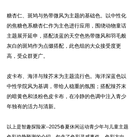
糖杏仁、斑鸠与热带微风为主题的基础色。以中性化
的焦糖色系糖杏仁作为主色进行应用，围绕动物童话
主题展开延申，搭配淡蓝的天空色热带微风和羽毛般
灰白的斑鸠作为点缀搭配，此色组的大众接受度更
高，受众群更广。
皮卡布、海洋与辣芥末为主题流行色。海洋深蓝色以
中性学院风为基调，带给人稳重的氛围；搭配辣芥末
的暗黄色和淡粉色皮卡布，在冷静的色调中注入青少
年独有的活力与清新。
以上是
智趣探险家--2025春夏休闲运动青少年与儿童主题
、
、
色彩趋势预测
的介绍，包含了
色彩灵感事件
色彩方向