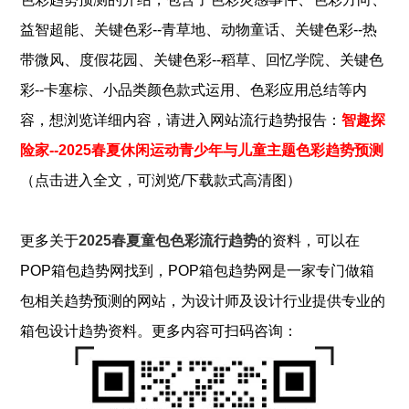
、
、
、
益智超能
关键色彩--青草地
动物童话
关键色彩--热
、
、
、
、
带微风
度假花园
关键色彩--稻草
回忆学院
关键色
、
、
彩--卡塞棕
小品类颜色款式运用
色彩应用总结
等内
容，想浏览详细内容，请进入网站流行趋势报告：
智趣探
险家--2025春夏休闲运动青少年与儿童主题色彩趋势预测
（点击进入全文，可浏览/下载款式高清图）
更多关于
2025春夏童包色彩流行趋势
的资料，可以在
POP
箱包
趋势网找到，POP
箱包
趋势网是一家专门做
箱
包
相关趋势预测的网站，为设计师及设计行业提供专业的
箱包
设计趋势资料。更多内容可扫码咨询：