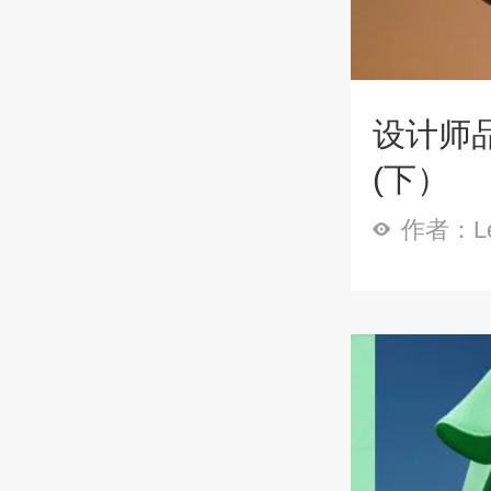
设计师品
(下）
作者：Le