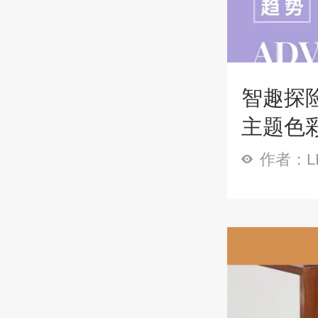
智趣探
主题色
作者：LI