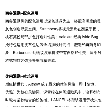
商务通勤--配色运用
商务通勤风的配色运用以深色基调为主，搭配高明度的暖
灰色创造寻意空间。Strathberry将视觉聚焦在翻盖手提，
桃石英粉局部拼色打造知性美；Valextra 经典 Iside Bag
托特包运用皮革包边装饰增加设计亮点，塑造经典商务印
象；Borbonese 动物纹皮革拼接带有自然野性美，局部对
称式铆钉装饰提升细节精致感。
休闲通勤--款式运用
后疫情世代，Althow 成了最火的休闲风格，即【慵懒、
优雅】为核心关键词。深青绿在休闲通勤风中，诠释都市
时髦与柔软结合的松弛感。LANCEL 将褶皱运用于枕头包