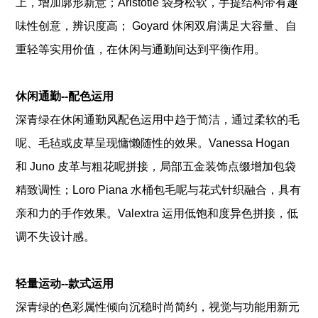
上，增加廓形新意；Aristotle 袋身松软，手提结构带有趣
味性创意，辨识度高； Goyard 休闲双肩满足大容量、自
重轻等实用价值，在休闲与通勤间达到平衡作用。
G
休闲通勤--配色运用
深青绿在休闲通勤风配色运用中趋于简洁，通过柔软的毛
呢、毛毡或皮草呈现慵懒随性的效果。Vanessa Hogan
和 Juno 皮革与粗花呢拼接，局部五金装饰点缀增加包袋
精致调性；Loro Piana 水桶包毛呢与花式针织融合，具有
亲和力的手作效果。Valextra 运用低饱和度异色拼接，低
调不失设计感。
轻量运动--款式运用
深青绿的色彩属性倾向沉稳时尚简约，视觉与功能用新元