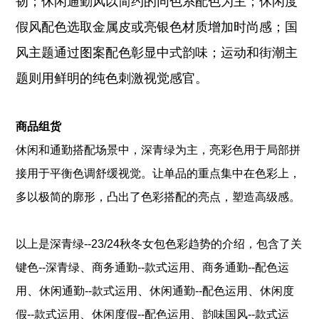
韧；休闲通勤风以简约的同色系配色为主；休闲度
假风配色选取金属皮或亮银色材质增加时尚感；国
风主题通过图案配色彰显中式韵味；运动和街潮主
题则用鲜明的纯色刺激视觉感官。
商品组货
休闲和通勤搭配场景中，深青绿为主，亮彩色用于局部拼
接用于平衡色调舒缓视觉。让单品的重点集中在色彩上，
多以极简的廓形，凸出了色彩搭配的亮点，塑造高级感。
以上是
深青绿--23/24秋冬女包色彩趋势
的介绍，包含了
关
、
、
键色--深青绿
商务通勤--款式运用
商务通勤--配色运
、
、
、
用
休闲通勤--款式运用
休闲通勤--配色运用
休闲度
、
、
假--款式运用
休闲度假--配色运用
韵味国风--款式运