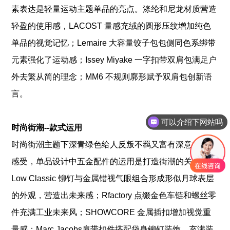
素表达是轻量运动主题单品的亮点。涤纶和尼龙材质营造
轻盈的使用感，LACOST 量感充绒的圆形压纹增加纯色
单品的视觉记忆；Lemaire 大容量饺子包包侧同色系绑带
元素强化了运动感；Issey Miyake 一字扣带双肩包满足户
外去繁从简的理念；MM6 不规则廓形赋予双肩包创新语
言。
可以介绍下网站吗
时尚街潮--款式运用
时尚街潮主题下深青绿色给人反叛不羁又富有深意的浪漫
感受，单品设计中五金配件的运用是打造街潮的关键。
Low Classic 铆钉与金属错视气眼组合形成形似月球表层
的外观，营造出未来感；Rfactory 点缀金色车链和螺丝零
件充满工业未来风；SHOWCORE 金属插扣增加视觉重
量感；Marc Jacobs肩带扣件搭配袋身铆钉装饰，充满装