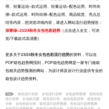
、
、
、
用
轻量运动--款式运用
轻量运动--配色运用
时尚街
、
、
、
潮--款式运用
时尚街潮--配色运用
商品组货
亮点总
结
等内容，想浏览详细内容，请进入网站流行趋势报告：
深青绿--23/24秋冬女包色彩趋势
（点击进入全文，可浏
览/下载款式高清图）
更多关于
23/24秋冬女包色彩流行趋势
的资料，可以在
POP
箱包
趋势网找到，POP
箱包
趋势网是一家专门做
箱
包
相关趋势预测的网站，为设计师及设计行业提供专业的
箱包
设计趋势资料。
箱包流行色彩
女包流行趋势
女包趋势预测
箱包色彩
流行趋势
女包款式图
箱包流行色
箱包色彩趋势
箱包色彩
分析
女包色彩分析
箱包流行趋势预测
包包流行趋势预测
女包流行趋势预测
箱包流行色彩分析
女包流行色彩分析
女