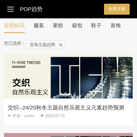
POP趋势
免费注册
全部快讯
服装
家纺
箱包
鞋子
首饰
您已选择：
首饰主题趋势
交织--24/25秋冬主题自然乐观主义元素趋势预测
作者：yumo
2024-07-31