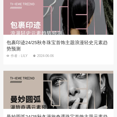
包裹印迹24/25秋冬珠宝首饰主题浪漫轻史元素趋
势预测
作者：LILY
2024-06-06
曼妙圆弧24/25秋冬漫旅奇遇珠宝首饰主题元素趋