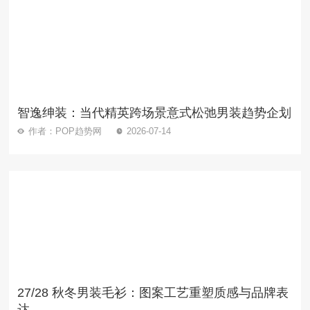
智逸绅装：当代精英跨场景意式松弛男装趋势企划
作者：POP趋势网
2026-07-14
27/28 秋冬男装毛衫：图案工艺重塑质感与品牌表
达