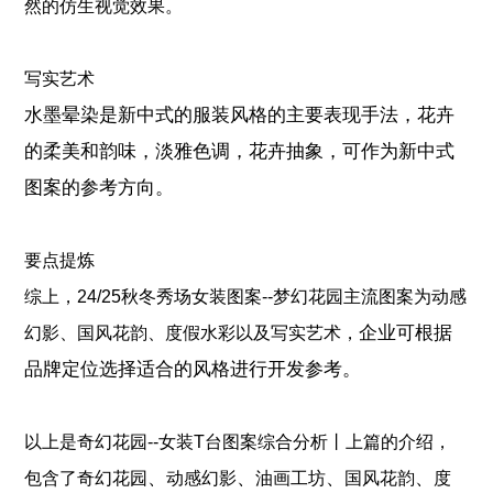
然的仿生视觉效果。
写实艺术
水墨晕染是新中式的服装风格的主要表现手法，花卉
的柔美和韵味，淡雅色调，花卉抽象，可作为新中式
图案的参考方向。
要点提炼
综上，24/25秋冬秀场女装图案--梦幻花园主流图案为动感
企业可根据
幻影、国风花韵、度假水彩以及写实艺术，
品牌定位选择适合的风格进行开发参考。
以上是
奇幻花园--女装T台图案综合分析丨上篇
的介绍，
、
、
、
、
包含了
奇幻花园
动感幻影
油画工坊
国风花韵
度