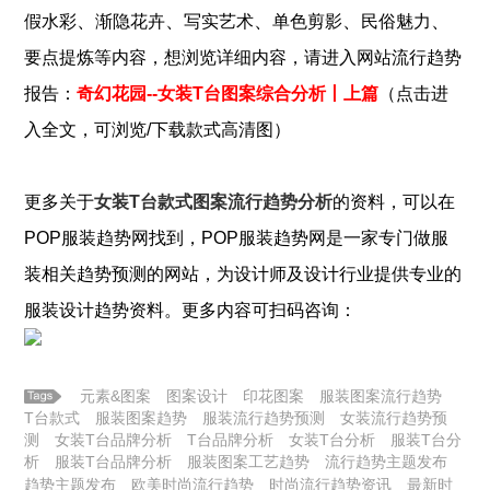
、
、
、
、
、
假水彩
渐隐花卉
写实艺术
单色剪影
民俗魅力
要点提炼
等内容，想浏览详细内容，请进入网站流行趋势
报告：
奇幻花园--女装T台图案综合分析丨上篇
（点击进
入全文，可浏览/下载款式高清图）
更多关于
女装T台款式图案流行趋势分析
的资料，可以在
POP
服装
趋势网找到，POP
服装
趋势网是一家专门做
服
装
相关趋势预测的网站，为设计师及设计行业提供专业的
服装
设计趋势资料。更多内容可扫码咨询：
元素&图案
图案设计
印花图案
服装图案流行趋势
T台款式
服装图案趋势
服装流行趋势预测
女装流行趋势预
测
女装T台品牌分析
T台品牌分析
女装T台分析
服装T台分
析
服装T台品牌分析
服装图案工艺趋势
流行趋势主题发布
趋势主题发布
欧美时尚流行趋势
时尚流行趋势资讯
最新时