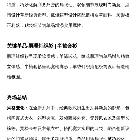
特质，巧妙化解商务外套的局限性。
双领细节展现时尚新意，点
睛设计革新经典造型。
截短箱型设计搭配挺括皮革面料，廓形板
正利落，贴袋细节为单品增添实用属性。
关键单品-肌理针织衫 | 半袖套衫
肌理针织衫呈现柔软质感，羊绒嵌花、绞花肌理为单品增加精致
立体感。
半袖套衫呈现宽松廓形，羊绒针织搭配极简设计营造松
弛氛围。
秀场总结
风格变化：
在全新系列中，经典款式衍生出别具新意的廓形，包
括围裹式大衣、箱型夹克、双领西装外套、无领风衣以及阔型长
裤等。宽松长袖及衣领衣袢、搭配宽大实用的口袋、融合创新设
计的门襟及抽绳，赋予多功能特质。单品用途局限性被巧妙化