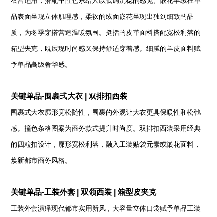
衣皆适用，搭配中性色系给人以低调沉稳的感觉。
嵌花羊绒在单
品表面呈现立体肌理感，柔软的绒面嵌花呈现出独到细致的品
质，为冬季穿搭营造温暖氛围。
挺括的皮革面料搭配宽松利落的
箱型夹克，既展现时尚感又保持舒适穿着感。细腻的羊皮面料赋
予单品高级奢华感。
关键单品-围裹式大衣 | 双排扣西装
围裹式大衣廓形宽松随性，围裹的外观让大衣更具保暖性和松弛
感。撞色条格图案为商务款式提升时尚度。
双排扣西装采用经典
的四粒扣设计，廓形宽松利落，融入工装贴袋元素或嵌花面料，
焕新都市商务风格。
关键单品-工装外套 | 双领西装 | 箱型皮夹克
工装外套演绎现代都市实用新风，大容量立体口袋赋予单品工装