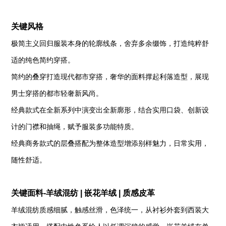
关键风格
极简主义回归服装本身的轮廓线条，舍弃多余缀饰，打造纯粹舒
适的纯色简约穿搭。
简约的叠穿打造现代都市穿搭，奢华的面料撑起利落造型，展现
男士穿搭的都市轻奢新风尚。
经典款式在全新系列中演变出全新廓形，结合实用口袋、创新设
计的门襟和抽绳，赋予服装多功能特质。
经典商务款式的层叠搭配为整体造型增添别样魅力，日常实用，
随性舒适。
关键面料-羊绒混纺 | 嵌花羊绒 | 质感皮革
羊绒混纺质感细腻，触感丝滑，色泽统一，从衬衫外套到西装大