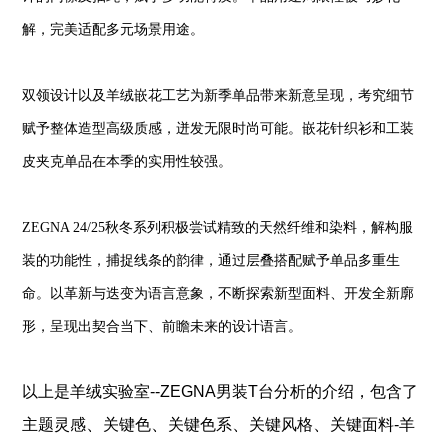
解，完美适配多元场景用途。
双领设计以及羊绒嵌花工艺为新季单品带来新意呈现，考究细节
赋予整体造型高级质感，迸发无限时尚可能。
嵌花针织衫和工装
皮夹克单品在本季的实用性较强。
ZEGNA 24/25秋冬系列积极尝试精致的天然纤维和染料，解构服
装的功能性，捕捉线条的韵律，通过层叠搭配赋予单品多重生
命。以革新与迭变为语言意象，不断探索新型面料、开发全新廓
形，呈现出契合当下、前瞻未来的设计语言。
以上是
羊绒实验室--ZEGNA男装T台分析
的介绍，包含了
、
、
、
、
主题灵感
关键色
关键色系
关键风格
关键面料-羊