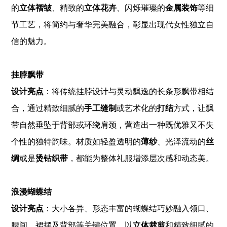
的
立体褶皱
、精致的
立体花卉
、闪烁璀璨的
金属装饰
等细
节工艺，将简约与奢华完美融合，彰显出现代女性独立自
信的魅力。
挂脖飘带
设计亮点
：将传统挂脖设计与灵动飘逸的长条形飘带相结
合，通过精致细腻的
手工缝制
或艺术化的
打结
方式，让飘
带自然垂坠于背部或环绕肩颈，营造出一种既优雅又不失
个性的独特韵味。材质如轻盈透明的
薄纱
、光泽流动的
丝
绸
或是
烫钻织带
，都能为整体礼服增添层次感和动态美。
浪漫蝴蝶结
设计亮点
：大小各异、形态丰富的蝴蝶结巧妙融入领口、
腰间、裙摆及背部等关键位置，以
立体裁剪
和精致细腻的