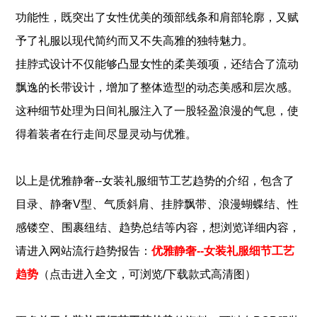
功能性，既突出了女性优美的颈部线条和肩部轮廓，又赋
予了礼服以现代简约而又不失高雅的独特魅力。
挂脖式设计不仅能够凸显女性的柔美颈项，还结合了流动
飘逸的长带设计，增加了整体造型的动态美感和层次感。
这种细节处理为日间礼服注入了一股轻盈浪漫的气息，使
得着装者在行走间尽显灵动与优雅。
以上是
优雅静奢--女装礼服细节工艺趋势
的介绍，包含了
、
、
、
、
、
目录
静奢V型
气质斜肩
挂脖飘带
浪漫蝴蝶结
性
、
、
感镂空
围裹纽结
趋势总结
等内容，想浏览详细内容，
请进入网站流行趋势报告：
优雅静奢--女装礼服细节工艺
趋势
（点击进入全文，可浏览/下载款式高清图）