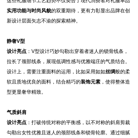
这些礼服细节工艺趋势不仅契合了现代消费者对礼服单品
实用功能与时尚风貌
的双重期待，更有力彰显出品牌在创
新设计层面矢志不渝的探索精神。
静奢V型
设计亮点
：V型设计巧妙勾勒出穿着者迷人的锁骨线条，
拉长了颈部线条，展现低调性感与优雅端庄的气质结合。
设计上，需要注重面料的运用，比如采用如如
丝绸
般的柔
软且质地优良的面料，结合精巧的
装饰元素
，使得整体造
型更显奢华精致。
气质斜肩
设计亮点
：打破传统对称的平衡感，以不对称的斜肩剪裁
勾勒出女性优雅且迷人的颈部线条和锁骨轮廓。通过细腻