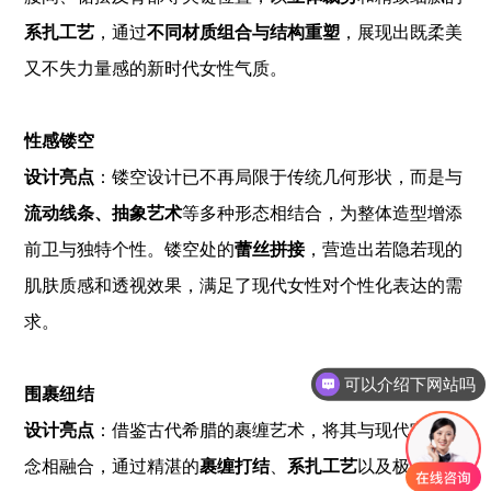
系扎工艺
，通过
不同材质组合与结构重塑
，展现出既柔美
又不失力量感的新时代女性气质。
性感镂空
设计亮点
：镂空设计已不再局限于传统几何形状，而是与
流动线条、抽象艺术
等多种形态相结合，为整体造型增添
前卫与独特个性。镂空处的
蕾丝拼接
，营造出若隐若现的
肌肤质感和透视效果，满足了现代女性对个性化表达的需
求。
可以介绍下网站吗
围裹纽结
如何了解更多资讯内容
设计亮点
：借鉴古代希腊的裹缠艺术，将其与现代审美理
念相融合，通过精湛的
裹缠打结
、
系扎工艺
以及极具视觉