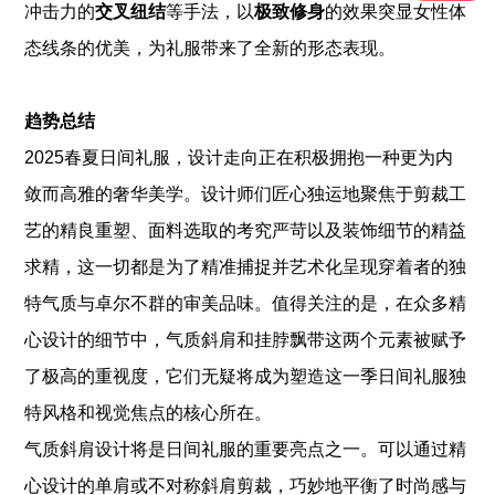
冲击力的
交叉纽结
等手法，以
极致修身
的效果突显女性体
态线条的优美，为礼服带来了全新的形态表现。
趋势总结
2025春夏日间礼服，设计走向正在积极拥抱一种更为内
敛而高雅的奢华美学。设计师们匠心独运地聚焦于剪裁工
艺的精良重塑、面料选取的考究严苛以及装饰细节的精益
求精，这一切都是为了精准捕捉并艺术化呈现穿着者的独
特气质与卓尔不群的审美品味。值得关注的是，在众多精
心设计的细节中，气质斜肩和挂脖飘带这两个元素被赋予
了极高的重视度，它们无疑将成为塑造这一季日间礼服独
特风格和视觉焦点的核心所在。
气质斜肩设计将是日间礼服的重要亮点之一。可以通过精
心设计的单肩或不对称斜肩剪裁，巧妙地平衡了时尚感与