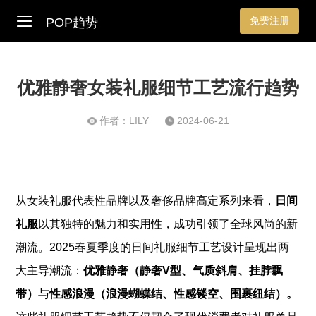
免费注册
POP趋势
优雅静奢女装礼服细节工艺流行趋势
作者：LILY
2024-06-21
从女装礼服代表性品牌以及奢侈品牌高定系列来看，
日间
礼服
以其独特的魅力和实用性，成功引领了全球风尚的新
潮流。2025春夏季度的日间礼服细节工艺设计呈现出两
大主导潮流：
优雅静奢（静奢V型、气质斜肩、挂脖飘
带）
与
性感浪漫（浪漫蝴蝶结、性感镂空、围裹纽结）。