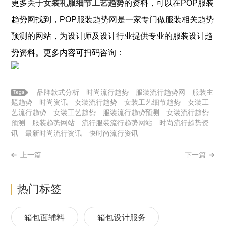
更多关于
女装礼服细节工艺趋势
的资料，可以在POP
服装
趋势网找到，POP
服装
趋势网是一家专门做
服装
相关趋势
预测的网站，为设计师及设计行业提供专业的
服装
设计趋
势资料。更多内容可扫码咨询：
品牌款式分析
时尚流行趋势
服装流行趋势网
服装主
题趋势
时尚资讯
女装流行趋势
女装工艺细节趋势
女装工
艺流行趋势
女装工艺趋势
服装流行趋势预测
女装流行趋势
预测
服装趋势网站
流行服装流行趋势网站
时尚流行趋势资
讯
最新时尚流行资讯
快时尚流行资讯
上一篇
下一篇
热门标签
箱包面辅料
箱包设计服务