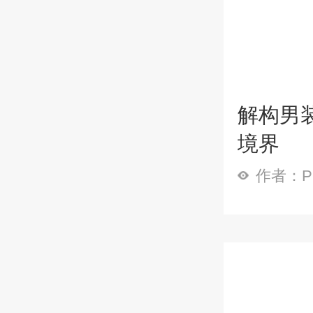
解构男
境界
作者：P