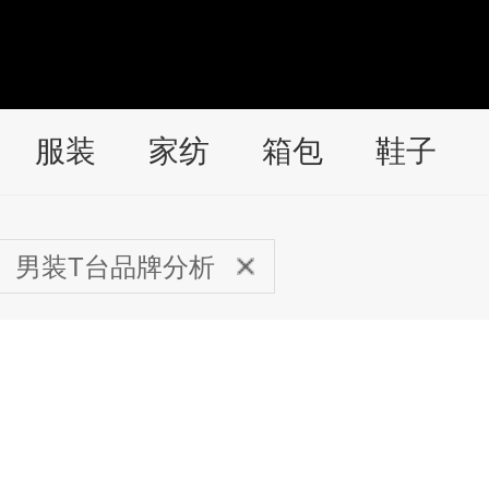
服装
家纺
箱包
鞋子
男装T台品牌分析