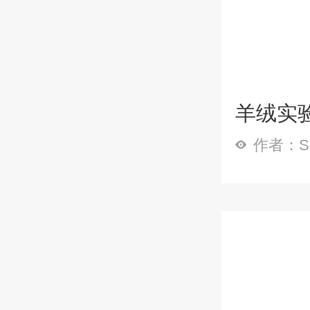
羊绒实验
作者：Sp