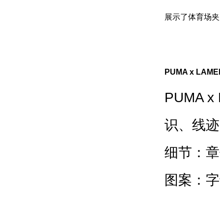
展示了体育场夹克
PUMA x LA
PUMA 
识、线迹
细节：章
图案：字