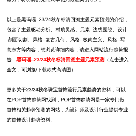
以上是
黑玛瑙--23/24秋冬标清回溯主题元素预测
的介绍，
、
、
、
包含了
主题驱动分析
材质灵感
元素--边线围绕
设计-
、
、
、
-刻面切割
风格--复古几何
风格--极简主义
风格--写
意东方
等内容，想浏览详细内容，请进入网站流行趋势报
告：
黑玛瑙--23/24秋冬标清回溯主题元素预测
（点击进入
全文，可浏览/下载款式高清图）
更多关于
23/24秋冬珠宝首饰流行元素趋势
的资料，可以
在POP
首饰
趋势网找到，POP
首饰
趋势网是一家专门做
首饰
相关趋势预测的网站，为设计师及设计行业提供专业
的
首饰
设计趋势资料。