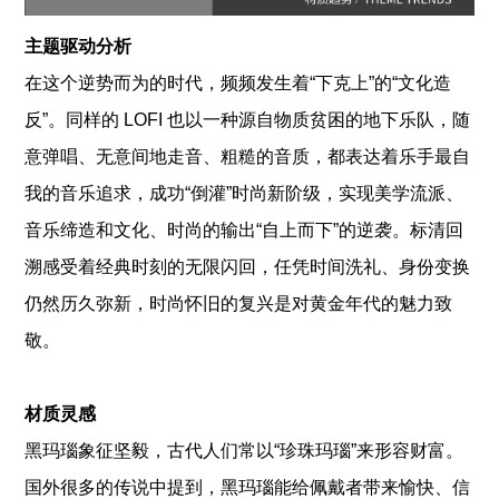
主题驱动分析
在这个逆势而为的时代，频频发生着“下克上”的“文化造
反”。同样的 LOFI 也以一种源自物质贫困的地下乐队，随
意弹唱、无意间地走音、粗糙的音质，都表达着乐手最自
我的音乐追求，成功“倒灌”时尚新阶级，实现美学流派、
音乐缔造和文化、时尚的输出“自上而下”的逆袭。标清回
溯感受着经典时刻的无限闪回，任凭时间洗礼、身份变换
仍然历久弥新，时尚怀旧的复兴是对黄金年代的魅力致
敬。
材质灵感
黑玛瑙象征坚毅，古代人们常以“珍珠玛瑙”来形容财富。
国外很多的传说中提到，黑玛瑙能给佩戴者带来愉快、信