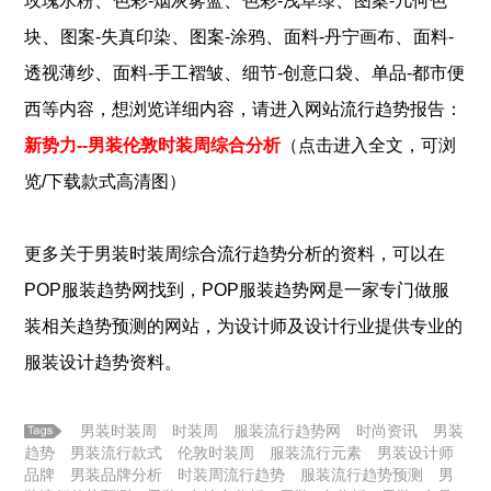
、
、
、
玫瑰水粉
色彩-烟灰雾蓝
色彩-浅草绿
图案-几何色
、
、
、
、
块
图案-失真印染
图案-涂鸦
面料-丹宁画布
面料-
、
、
、
透视薄纱
面料-手工褶皱
细节-创意口袋
单品-都市便
西
等内容，想浏览详细内容，请进入网站流行趋势报告：
新势力--男装伦敦时装周综合分析
（点击进入全文，可浏
览/下载款式高清图）
更多关于男装时装周综合流行趋势分析的
资料，可以在
POP
服装
趋势网找到，POP
服装
趋势网是一家专门做
服
装
相关趋势预测的网站，为设计师及设计行业提供专业的
服装
设计趋势资料。
男装时装周
时装周
服装流行趋势网
时尚资讯
男装
趋势
男装流行款式
伦敦时装周
服装流行元素
男装设计师
品牌
男装品牌分析
时装周流行趋势
服装流行趋势预测
男