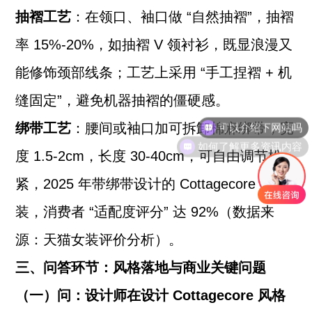
抽褶工艺
：在领口、袖口做 “自然抽褶”，抽褶
率 15%-20%，如抽褶 V 领衬衫，既显浪漫又
能修饰颈部线条；工艺上采用 “手工捏褶 + 机
缝固定”，避免机器抽褶的僵硬感。
绑带工艺
：腰间或袖口加可拆卸棉麻绑带，宽
如何了解更多资讯内容
度 1.5-2cm，长度 30-40cm，可自由调节松
紧，2025 年带绑带设计的 Cottagecore 女
装，消费者 “适配度评分” 达 92%（数据来
源：天猫女装评价分析）。
三、问答环节：风格落地与商业关键问题
（一）问：设计师在设计 Cottagecore 风格