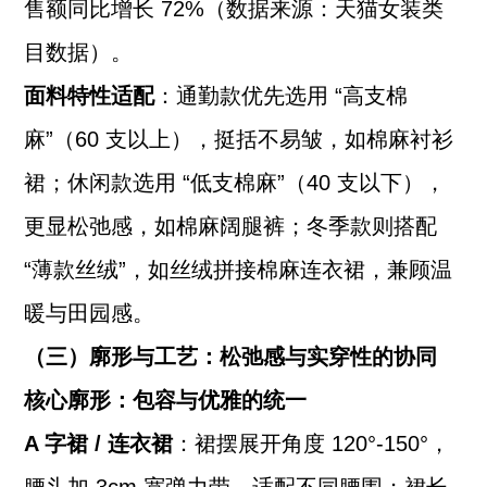
售额同比增长 72%（数据来源：天猫女装类
目数据）。
面料特性适配
：通勤款优先选用 “高支棉
麻”（60 支以上），挺括不易皱，如棉麻衬衫
裙；休闲款选用 “低支棉麻”（40 支以下），
更显松弛感，如棉麻阔腿裤；冬季款则搭配
“薄款丝绒”，如丝绒拼接棉麻连衣裙，兼顾温
暖与田园感。
（三）廓形与工艺：松弛感与实穿性的协同
核心廓形：包容与优雅的统一
A 字裙 / 连衣裙
：裙摆展开角度 120°-150°，