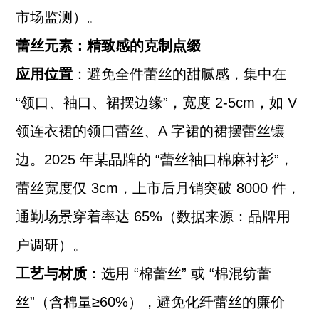
市场监测）。
蕾丝元素：精致感的克制点缀
应用位置
：避免全件蕾丝的甜腻感，集中在
“领口、袖口、裙摆边缘”，宽度 2-5cm，如 V
领连衣裙的领口蕾丝、A 字裙的裙摆蕾丝镶
边。2025 年某品牌的 “蕾丝袖口棉麻衬衫”，
蕾丝宽度仅 3cm，上市后月销突破 8000 件，
通勤场景穿着率达 65%（数据来源：品牌用
户调研）。
工艺与材质
：选用 “棉蕾丝” 或 “棉混纺蕾
丝”（含棉量≥60%），避免化纤蕾丝的廉价