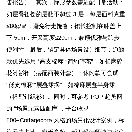
售报告）。其次，廓形参数需适配日常活动：
如层叠裙摆的层数不超过 3 层，每层面料克重
≤80g/㎡，避免行走拖沓；裙长控制在膝盖上
下 5cm，开叉高度≤20cm，兼顾优雅与跨步
便利性。最后，锚定具体场景设计细节：通勤
款优先选用 “高支棉麻”“简约碎花”，如棉麻碎
花衬衫裙（搭配西装外套）；休闲款可尝试
“低支棉麻”“层叠裙摆”，如棉麻层叠半身裙
（搭配针织衫）。同时，可参考 POP 趋势网
的 “场景元素匹配库”，平台收录
500+Cottagecore 风格的场景化设计案例，标