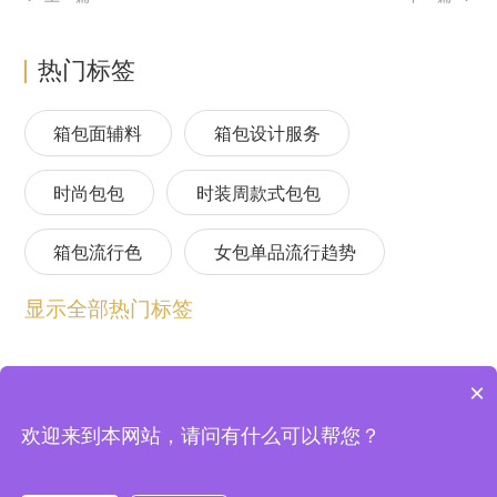
热门标签
箱包面辅料
箱包设计服务
时尚包包
时装周款式包包
箱包流行色
女包单品流行趋势
显示全部热门标签
箱包流行趋势预测
包包流行趋势预测
女包流行趋势预测
箱包材质流行趋势
×
包包设计师品牌
2024春夏包包趋势
欢迎来到本网站，请问有什么可以帮您？
上海逸尚云联信息技术股份有限公司 © 2004-2026
法律顾问：北京中银（上海）律师事务所
沪ICP备20020198号-2
24/25秋冬包包流行趋势预测