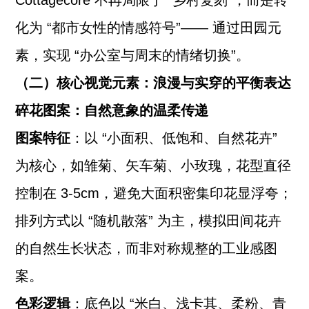
Cottagecore 不再局限于 “乡村复刻”，而是转
化为 “都市女性的情感符号”—— 通过田园元
素，实现 “办公室与周末的情绪切换”。
（二）核心视觉元素：浪漫与实穿的平衡表达
碎花图案：自然意象的温柔传递
图案特征
：以 “小面积、低饱和、自然花卉”
为核心，如雏菊、矢车菊、小玫瑰，花型直径
控制在 3-5cm，避免大面积密集印花显浮夸；
排列方式以 “随机散落” 为主，模拟田间花卉
的自然生长状态，而非对称规整的工业感图
案。
色彩逻辑
：底色以 “米白、浅卡其、柔粉、青