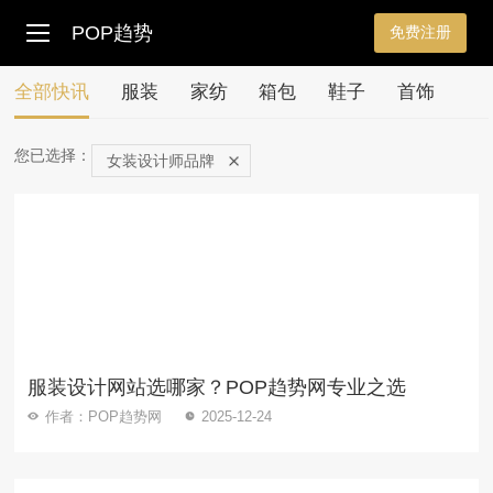
POP趋势
免费注册
全部快讯
服装
家纺
箱包
鞋子
首饰
您已选择：
女装设计师品牌
服装设计网站选哪家？POP趋势网专业之选
作者：POP趋势网
2025-12-24