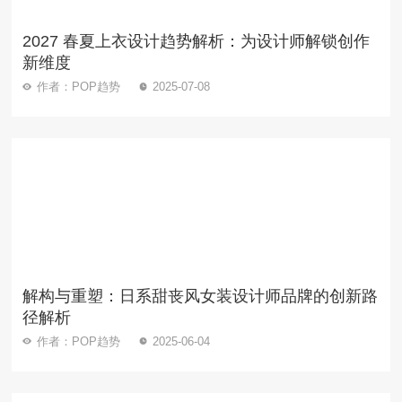
2027 春夏上衣设计趋势解析：为设计师解锁创作
新维度
作者：POP趋势
2025-07-08
解构与重塑：日系甜丧风女装设计师品牌的创新路
径解析
作者：POP趋势
2025-06-04