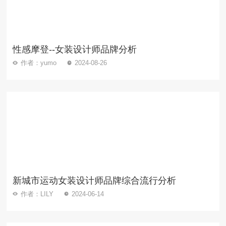
性感摩登--女装设计师品牌分析
作者：yumo
2024-08-26
新城市运动女装设计师品牌综合流行分析
作者：LILY
2024-06-14