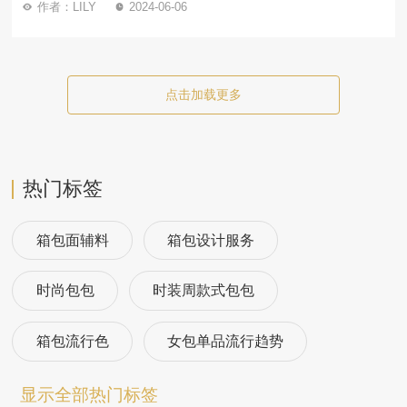
作者：LILY
2024-06-06
点击加载更多
热门标签
箱包面辅料
箱包设计服务
时尚包包
时装周款式包包
箱包流行色
女包单品流行趋势
箱包流行趋势预测
包包流行趋势预测
显示全部热门标签