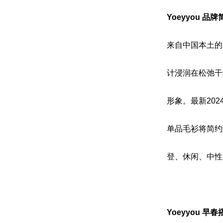
Yoeyyou 品牌
来自中国本土的 
计浸润在松弛干
形象。最新20
单品毛衫将简约
登、休闲、中性
Yoeyyou 早