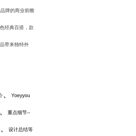
出品牌的商业前瞻
色经典百搭，款
品带来独特外
、
介
Yoeyyou
、
重点细节--
、
设计总结
等