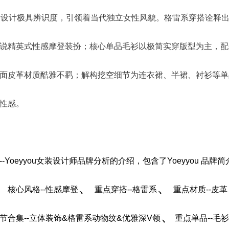
 品牌的设计极具辨识度，引领着当代独立女性风貌。格雷系穿搭诠释
说精英式性感摩登装扮；核心单品毛衫以极简实穿版型为主，配
面皮革材质酷雅不羁；解构挖空细节为连衣裙、半裙、衬衫等单
性感。
-Yoeyyou女装设计师品牌分析
的介绍，包含了
Yoeyyou 品牌简
、
、
、
核心风格--性感摩登
重点穿搭--格雷系
重点材质--皮革
、
节合集--立体装饰&格雷系动物纹&优雅深V领
重点单品--毛衫