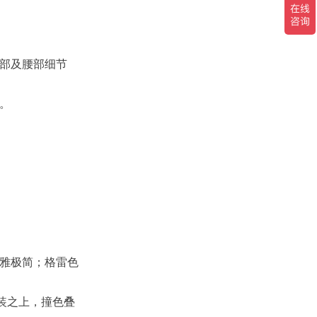
部及腰部细节
。
雅极简
；格雷色
装之上，撞色叠