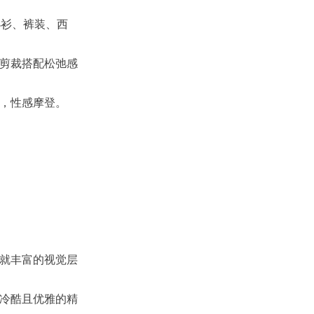
小衫、裤装、西
剪裁搭配松弛感
，性感摩登。
就丰富的视觉层
打造冷酷且优雅的精