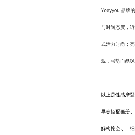
Yoeyyou
与时尚态度，诉
式活力时尚；亮
观，强势而酷飒
以上是
性感摩登-
早春搭配画册
、
解构挖空
细