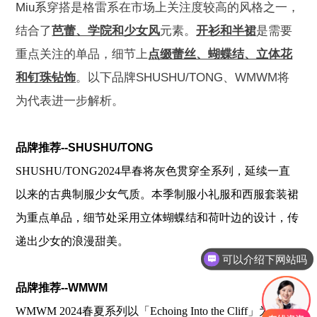
Miu系
穿搭是格雷系在市场上关注度较高的风格之一，
结合了
芭蕾、学院和少女风
元素。
开衫和半裙
是需要
重点关注的单品，细节上
点缀蕾丝、蝴蝶结、立体花
和钉珠钻饰
。以下品牌SHUSHU/TONG、WMWM将
为代表进一步解析。
品牌推荐--SHUSHU/TONG
SHUSHU/TONG2024早春将灰色贯穿全系列，延续一直
以来的古典制服少女气质。本季制服小礼服和西服套装裙
为重点单品，细节处采用立体蝴蝶结和荷叶边的设计，传
递出少女的浪漫甜美。
可以介绍下网站吗
品牌推荐--WMWM
WMWM 2024春夏系列以「Echoing Into the Cliff」为题，