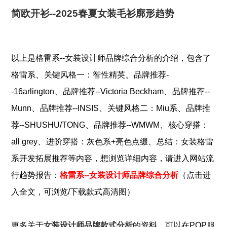
简欧开衫--2025春夏女装毛衫廓形趋势
以上是
格雷系--女装设计师品牌综合分析
的介绍，包含了
、
、
格雷系
关键风格一：智性精英
品牌推荐-
、
、
-16arlington
品牌推荐--Victoria Beckham
品牌推荐--
、
、
、
Munn
品牌推荐--INSIS
关键风格二：Miu系
品牌推
、
、
荐--SHUSHU/TONG
品牌推荐--WMWM
核心穿搭：
、
、
all grey
进阶穿搭：灰色系+亮色点缀
总结：女装格雷
系开发拓展推荐
等内容，想浏览详细内容，请进入网站流
行趋势报告：
格雷系--女装设计师品牌综合分析
（点击进
入全文，可浏览/下载款式高清图）
更多关于
女装设计师品牌款式分析
的资料，可以在POP
服