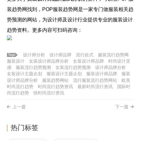
装
趋势网找到，POP
服装
趋势网是一家专门做
服装
相关趋
势预测的网站，为设计师及设计行业提供专业的
服装
设计
趋势资料。更多内容可扫码咨询：
设计师分析
设计师品牌
流行款式
服装流行趋势网
服装设计
女装设计师品牌分析
女装设计师品牌
时尚设计灵
感
服装流行趋势预测
女装流行趋势预测
设计师品牌分析
女装设计主题企划
服装设计主题企划
服装设计师品牌
服装
设计师品牌分析
服装趋势网站
流行服装流行趋势网站
欧美
时尚流行趋势
时尚流行趋势资讯
最新时尚流行资讯
国际时
尚流行趋势
快时尚流行资讯
上一篇
下一篇
热门标签