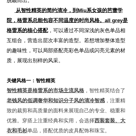
脱颖而出。
从智性精英的简约清冷，到Miu系女孩的芭蕾学
院，格雷系总能包容不同温度的时尚风格。
all grey是
格雷系的核心搭配
，可以通过不同深浅的灰色单品相
互组合，营造出层次丰富的造型。若想增加整体造型
的趣味性，可以局部搭配亮彩色单品或闪亮元素的材
质，展现出别样的风采。
关键风格一：智性精英
智性精英是格雷系的市场主流风格
，智性精英结合了
老钱风的低调奢华和知识分子风的清冷智感
，注重精
致的裁剪和高质量的面料来展现自己的专业、稳重和
优雅。穿搭上注重经典和实用，会选择
西装套装、大
衣和毛衫
单品，搭配优质的皮具配饰和珠宝。