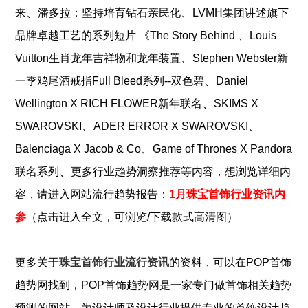
、
、
来
潘多拉：坚持培育钻石亲民化
LVMH集团讲述旗下
、
品牌卓越工艺的系列短片 《The Story Behind
Louis
、
Vuitton生肖龙年吉祥物和龙年装置
Stephen Webster新
、
一季鸡尾酒戒指Full Bleed系列--双色碧
Daniel
、
Wellington X RICH FLOWER新年联名
SKIMS X
、
、
SWAROVSKI
ADER ERROR X SWAROVSKI
、
Balenciaga X Jacob & Co
Game of Thrones X Pandora
、
联名系列
更多行业趋势洞察推荐
等内容，想浏览详细内
容，请进入网站流行趋势报告：
1月珠宝首饰行业资讯内
参
（点击进入全文，可浏览/下载款式高清图）
更多关于
珠宝
首饰行业流行资讯
的资料，可以在POP
首饰
趋势网找到，POP
首饰
趋势网是一家专门做
首饰
相关趋势
预测的网站，为设计师及设计行业提供专业的
首饰
设计趋