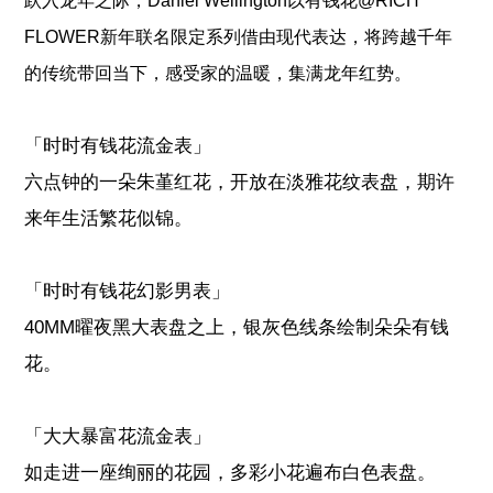
跃入龙年之际，Daniel Wellington以有钱花@RICH
FLOWER新年联名限定系列借由现代表达，将跨越千年
的传统带回当下，感受家的温暖，集满龙年红势。
「时时有钱花流金表」
六点钟的一朵朱堇红花，开放在淡雅花纹表盘，期许
来年生活繁花似锦。
「时时有钱花幻影男表」
40MM曜夜黑大表盘之上，银灰色线条绘制朵朵有钱
花。
「大大暴富花流金表」
如走进一座绚丽的花园，多彩小花遍布白色表盘。