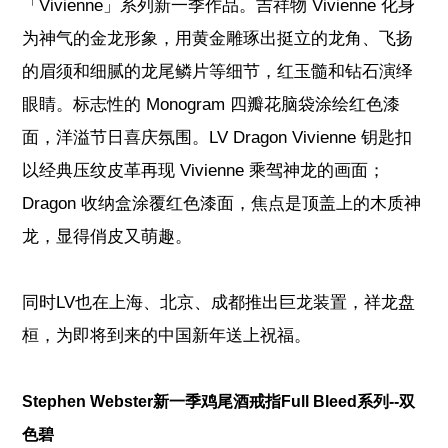
「Vivienne」系列新一季作品。吉祥物 Vivienne 化身
为神气的金龙形象，用黄金雕琢出挺立的龙角、飞扬
的眉须和细腻的龙尾鳞片等细节，红玉髓和钻石演绎
眼睛。标志性的 Monogram 四瓣花脑袋涂绘红色漆
面，洋溢节日喜庆氛围。LV Dragon Vivienne 钥匙扣
以经典压纹皮革再现 Vivienne 乘驾神龙的画面；
Dragon 收纳盒涂覆红色漆面，焦点是顶盖上的木质神
龙，显得俏皮又萌趣。
同时LV也在上海、北京、成都推出巨龙装置，
祥龙盘
桓，为即将到来的中国新年送上祝福。
Stephen Webster新一季鸡尾酒戒指Full Bleed系列--双
色碧