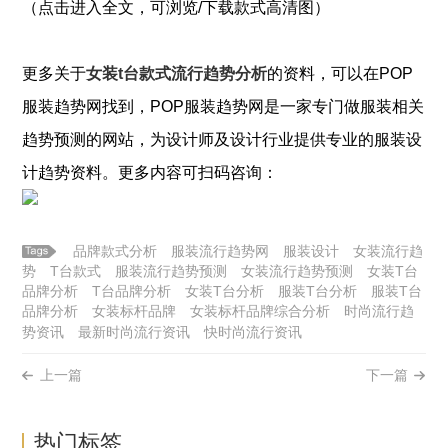
（点击进入全文，可浏览/下载款式高清图）
更多关于
女装t台款式流行趋势分析
的资料，可以在POP
服装
趋势网找到，POP
服装
趋势网是一家专门做
服装
相关
趋势预测的网站，为设计师及设计行业提供专业的
服装
设
计趋势资料。更多内容可扫码咨询：
品牌款式分析
服装流行趋势网
服装设计
女装流行趋
势
T台款式
服装流行趋势预测
女装流行趋势预测
女装T台
品牌分析
T台品牌分析
女装T台分析
服装T台分析
服装T台
品牌分析
女装标杆品牌
女装标杆品牌综合分析
时尚流行趋
势资讯
最新时尚流行资讯
快时尚流行资讯
上一篇
下一篇
热门标签