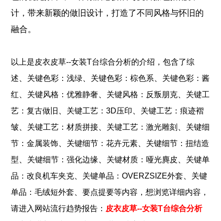
计，带来新颖的做旧设计，打造了不同风格与怀旧的
融合。
以上是
皮衣皮草--女装T台综合分析
的介绍，包含了
综
、
、
、
述
关键色彩：浅绿
关键色彩：棕色系
关键色彩：酱
、
、
、
红
关键风格：优雅静奢
关键风格：反叛朋克
关键工
、
、
艺：复古做旧
关键工艺：3D压印
关键工艺：痕迹褶
、
、
、
皱
关键工艺：材质拼接
关键工艺：激光雕刻
关键细
、
、
节：金属装饰
关键细节：花卉元素
关键细节：扭结造
、
、
、
型
关键细节：强化边缘
关键材质：哑光麂皮
关键单
、
、
品：改良机车夹克
关键单品：OVERZSIZE外套
关键
、
单品：毛绒短外套
要点提要
等内容，想浏览详细内容，
请进入网站流行趋势报告：
皮衣皮草--女装T台综合分析