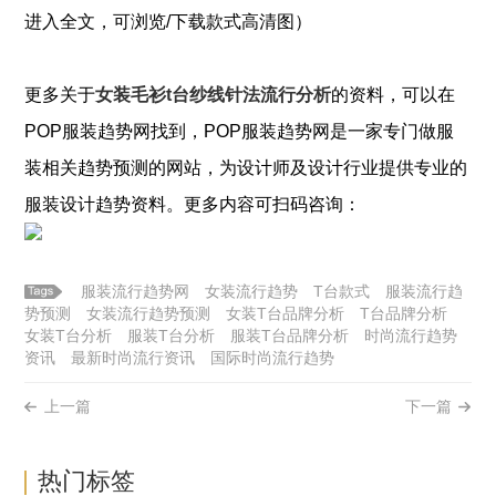
进入全文，可浏览/下载款式高清图）
更多关于
女装毛衫t台纱线针法流行分析
的资料，可以在
POP
服装
趋势网找到，POP
服装
趋势网是一家专门做
服
装
相关趋势预测的网站，为设计师及设计行业提供专业的
服装
设计趋势资料。更多内容可扫码咨询：
服装流行趋势网
女装流行趋势
T台款式
服装流行趋
势预测
女装流行趋势预测
女装T台品牌分析
T台品牌分析
女装T台分析
服装T台分析
服装T台品牌分析
时尚流行趋势
资讯
最新时尚流行资讯
国际时尚流行趋势
上一篇
下一篇
热门标签