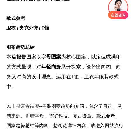
款式参考
卫衣 / 夹克外套 / T恤
图案趋势总结
本篇报告图案以
字母图案
为核心图案，以定位或满印
的方式呈现，对
年轻商务
展开探索，诠释出简约、商
务又时尚的设计理念。运用在T恤、卫衣等服装款式
中。
、
以上是
复古街潮--男装图案趋势
的介绍，包含了
目录
灵
、
、
、
、
、
感来源
哥特字母
霓虹科技
复古徽章
款式参考
图案趋势总结
等内容，想浏览详细内容，请进入网站流行