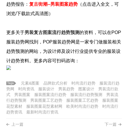
趋势报告：
复古街潮--男装图案趋势
（点击进入全文，可
浏览/下载款式高清图）
更多关于
男装复古图案流行趋势预测
的资料，可以在POP
服装
趋势网找到，POP
服装
趋势网是一家专门做
服装
相关
趋势预测的网站，为设计师及设计行业提供专业的
服装
设
计趋势资料。更多内容可扫码咨询：
元素&图案
品牌款式分析
时尚流行趋势
服装流行趋
势网
时尚资讯
服装设计
男装趋势
图案设计
男装流行款
式
男装图案
服装图案流行趋势
服装流行趋势预测
男装流
行趋势预测
男装图案工艺趋势
服装图案工艺趋势
服装图案
花型素材
服装图案花型素材网
欧美时尚流行趋势
时尚流行
趋势资讯
最新时尚流行资讯
上一篇
下一篇