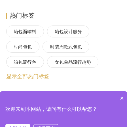
热门标签
箱包面辅料
箱包设计服务
时尚包包
时装周款式包包
箱包流行色
女包单品流行趋势
显示全部热门标签
箱包流行趋势预测
包包流行趋势预测
女包流行趋势预测
箱包材质流行趋势
×
包包设计师品牌
2024春夏包包趋势
欢迎来到本网站，请问有什么可以帮您？
上海逸尚云联信息技术股份有限公司 © 2004-2026
法律顾问：北京中银（上海）律师事务所
沪ICP备20020198号-2
24/25秋冬包包流行趋势预测
沪公网安备 31011802003355号