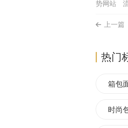
势网站
上一篇
热门
箱包
时尚