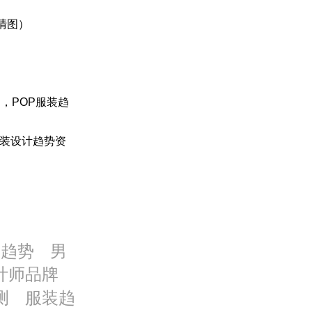
清图）
，POP
服装
趋
装
设计趋势资
装趋势
男
计师品牌
测
服装趋