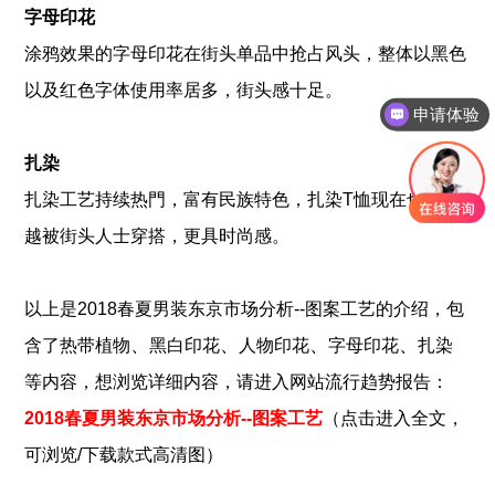
字母印花
涂鸦效果的字母印花在街头单品中抢占风头，整体以黑色
以及红色字体使用率居多，街头感十足。
申请体验
扎染
扎染工艺持续热門，富有民族特色，扎染T恤现在也越来
越被街头人士穿搭，更具时尚感。
以上是
2018春夏男装东京市场分析--图案工艺
的介绍，包
、
、
、
、
含了
热带植物
黑白印花
人物印花
字母印花
扎染
等内容，想浏览详细内容，请进入网站流行趋势报告：
2018春夏男装东京市场分析--图案工艺
（点击进入全文，
可浏览/下载款式高清图）