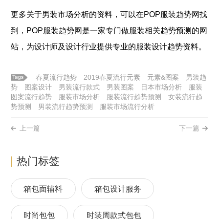
更多关于男装市场分析
的资料，可以在POP
服装
趋势网找
到，POP
服装
趋势网是一家专门做
服装
相关趋势预测的网
站，为设计师及设计行业提供专业的
服装
设计趋势资料。
春夏流行趋势
2019春夏流行元素
元素&图案
男装趋
势
图案设计
男装流行款式
男装图案
日本市场分析
服装
图案流行趋势
服装市场分析
服装流行趋势预测
女装流行趋
势预测
男装流行趋势预测
服装市场流行分析
上一篇
下一篇
热门标签
箱包面辅料
箱包设计服务
时尚包包
时装周款式包包