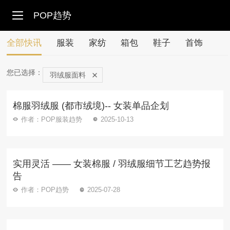
POP趋势
全部快讯
服装
家纺
箱包
鞋子
首饰
您已选择：
羽绒服面料
棉服羽绒服 (都市绒境)-- 女装单品企划
作者：POP服装趋势
2025-10-13
实用灵活 —— 女装棉服 / 羽绒服细节工艺趋势报
告
作者：POP趋势
2025-07-28