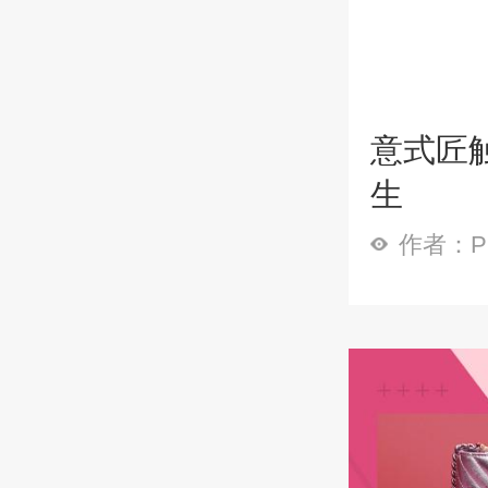
意式匠触
生
作者：P