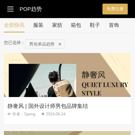
POP趋势
免费注册
全部快讯
服装
家纺
箱包
鞋子
首饰
您已选择：
男包单品趋势
静奢风 | 国外设计师男包品牌集结
作者：Spring
2024-06-24