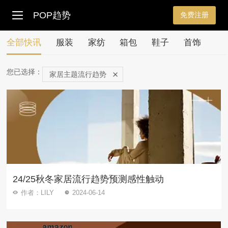
POP趋势
免费注册
全部快讯
服装
家纺
箱包
鞋子
首饰
您已选择：
家居主题流行趋势
24/25秋冬家居流行趋势预测感性触动
作者：LILY
2024-06-14