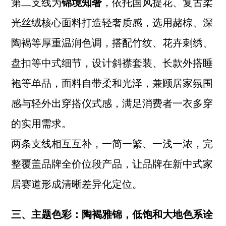
第二支线为
锦境知奢
，依托国风提花、复古柔
光丝绒核心面料打造轻奢质感，选用赭棕、深
陶褐等厚重温润色调，搭配竹纹、花卉刺绣、
盘扣等中式细节，设计斜襟套装、长款外搭睡
袍等单品，面料自带柔和光泽，兼顾居家氛围
感与轻外出穿搭仪式感，满足消费者一衣多穿
的实用需求。
两条支线相互互补，一简一繁、一浅一浓，完
整覆盖品牌全价位段产品，让品牌在新中式家
居赛道形成清晰差异化定位。
三、主题色彩：陶褐雅锦，低饱和大地色系诠