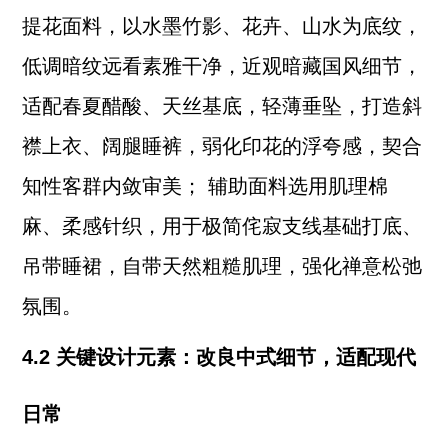
提花面料，以水墨竹影、花卉、山水为底纹，
低调暗纹远看素雅干净，近观暗藏国风细节，
适配春夏醋酸、天丝基底，轻薄垂坠，打造斜
襟上衣、阔腿睡裤，弱化印花的浮夸感，契合
知性客群内敛审美； 辅助面料选用肌理棉
麻、柔感针织，用于极简侘寂支线基础打底、
吊带睡裙，自带天然粗糙肌理，强化禅意松弛
氛围。
4.2 关键设计元素：改良中式细节，适配现代
日常