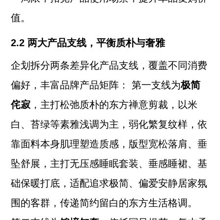
值。
2.2 两大产品支线，平衡质朴与奢雅
企划拆分两条差异化产品支线，覆盖不同消费
偏好，丰富品牌产品矩阵： 第一支线为
极简
侘寂
，主打松弛质朴的东方禅意剪裁，以米
白、苔绿等素雅浅调为主，弱化繁复纹样，依
靠面料本身肌理塑造质感，版型宽松落肩、垂
坠舒展，主打无压感睡眠套装、垂感睡裙、基
础保暖打底，适配追求极简、偏爱安静居家氛
围的客群，传递简约留白的东方生活格调。