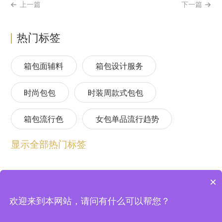
上一篇
下一篇
热门标签
箱包面辅料
箱包设计服务
时尚包包
时装周款式包包
箱包流行色
女包单品流行趋势
显示全部热门标签
箱包流行趋势预测
包包流行趋势预测
女包流行趋势预测
箱包材质流行趋势
×
包包设计师品牌
2024春夏包包趋势
欢迎来到本网站，请问有什么可以帮您？
上海逸尚云联信息技术股份有限公司 © 2004-2026
法律顾问：北京中银（上海）律师事务所
沪ICP备20020198号-2