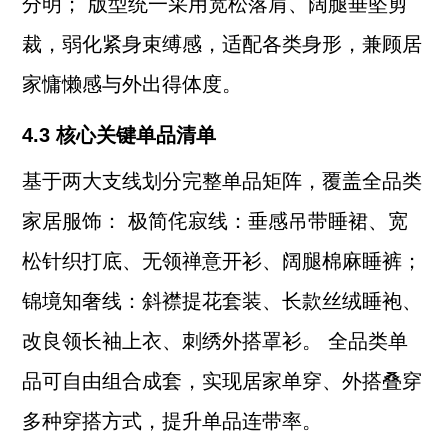
分明； 版型统一采用宽松落肩、阔腿垂坠剪
裁，弱化紧身束缚感，适配各类身形，兼顾居
家慵懒感与外出得体度。
4.3 核心关键单品清单
基于两大支线划分完整单品矩阵，覆盖全品类
家居服饰： 极简侘寂线：垂感吊带睡裙、宽
松针织打底、无领禅意开衫、阔腿棉麻睡裤；
锦境知奢线：斜襟提花套装、长款丝绒睡袍、
改良领长袖上衣、刺绣外搭罩衫。 全品类单
品可自由组合成套，实现居家单穿、外搭叠穿
多种穿搭方式，提升单品连带率。