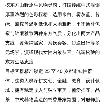
挖东方山野原生风物灵感，打破传统中式服饰
厚重浓烈的色彩桎梏，选用米白、雾灰蓝、苔
绿、赭棕等温润低饱和大地雅调，平衡质朴侘
寂与锦缎雅致两种东方气质，分化出两大产品
支线，覆盖纯居家、茶饮会客、短途出行等多
元场景，演绎现代女性内敛从容、低调松弛的
东方生活态度。
目标客群精准锁定 25 至 40 岁都市知性群
体，这类人群深耕文创、金融、教育、设计领
域，拥有稳定收入与独立审美，偏爱插花、品
茶、中式器物营造的书香居家氛围，对服饰肌