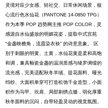
灵境对应少女感、轻社交、日常休闲场景，核
心流行色水仙花（PANTONE 14-0850 TPG）
作为本季 POP 趋势网主推 POP COLOR，灵
感源自水仙盛放的明媚花姿，提取中式宫苑
“金盏映檐角，流霞染衣袂” 的诗意意象。 区
别于刺眼的明黄、土黄，水仙花黄是柔和高饱
和调，兼具釉瓷金盏的温润质感与绫罗绸缎的
流光感，完美适配秋冬羊绒、提花面料、哑光
绉纱。大面积单穿可打造松弛千金造型，小面
积作为马甲、坎肩、局部刺绣点缀，弱化厚重
秋冬面料的沉闷，自带轻盈灵动的视觉氛围。