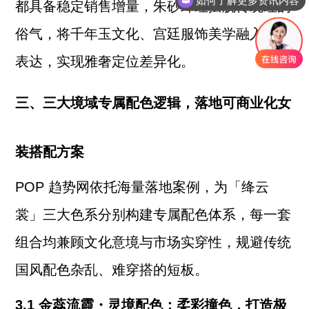
都具备稳定销售增量，朱砂绛红摆脱传统红的
申请体验
俗气，将千年玉文化、宫廷服饰美学融入色彩
表达，实现雅奢定位差异化。
三、三大境域专属配色逻辑，落地可商业化女
装搭配方案
POP 趋势网依托海量落地案例，为「绛云
裳」三大色系分别构建专属配色体系，每一套
组合均兼顾文化意境与市场实穿性，规避传统
国风配色杂乱、难穿搭的短板。
3.1 金蕊流霞・灵境配色：柔彩撞色，打造极