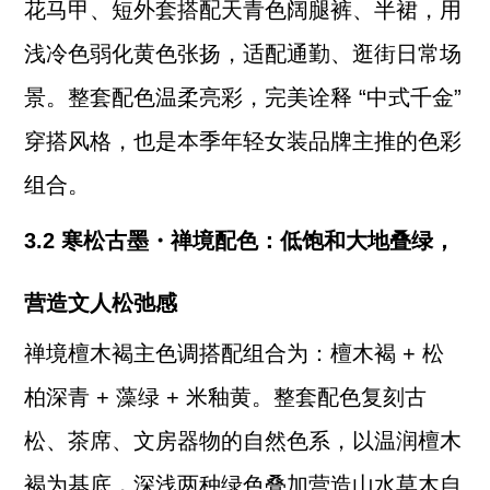
花马甲、短外套搭配天青色阔腿裤、半裙，用
浅冷色弱化黄色张扬，适配通勤、逛街日常场
景。整套配色温柔亮彩，完美诠释 “中式千金”
穿搭风格，也是本季年轻女装品牌主推的色彩
组合。
3.2 寒松古墨・禅境配色：低饱和大地叠绿，
营造文人松弛感
禅境檀木褐主色调搭配组合为：檀木褐 + 松
柏深青 + 藻绿 + 米釉黄。整套配色复刻古
松、茶席、文房器物的自然色系，以温润檀木
褐为基底，深浅两种绿色叠加营造山水草木自