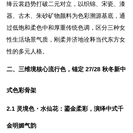
绛云裳趋势打破二元对立，以织锦、宋瓷、漆
器、古木、朱砂矿物颜料为色彩溯源基底，通
过低饱和柔色中和厚重传统色调，区分三种女
性生活场景气质，刚柔并济地诠释当代东方女
性的多元人格。
二、三维境核心流行色，锚定 27/28 秋冬新中
式色彩骨架
2.1 灵境色・水仙花：鎏金柔彩，演绎中式千
金明媚气韵