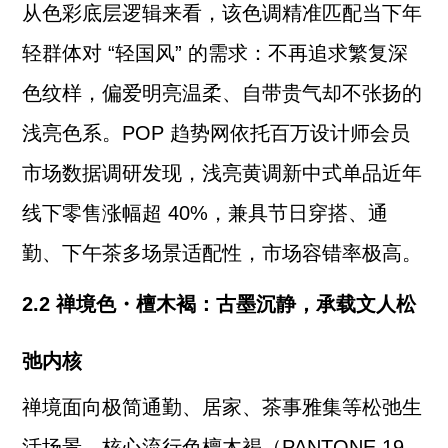
从色彩底层逻辑来看，该色调精准匹配当下年
轻群体对 “轻国风” 的需求：不再追求繁复深
色纹样，偏爱明亮温柔、自带贵气却不张扬的
浅亮色系。POP 趋势网依托百万设计师会员
市场数据调研发现，浅亮黄调新中式单品近年
线下零售涨幅超 40%，兼具节日穿搭、通
勤、下午茶多场景适配性，市场容错率极高。
2.2 禅境色・檀木褐：古墨沉静，承载文人松
弛内核
禅境面向极简通勤、居家、茶事雅集等松弛生
活场景，核心流行色檀木褐（PANTONE 19-