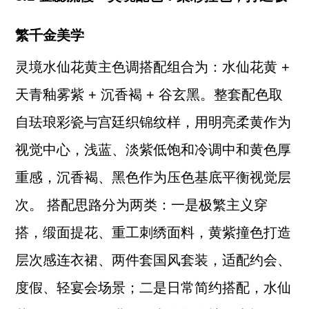
繁千金美学
灵境水仙花黄主色调搭配组合为：水仙花黄 +
天青釉雾紫 + 沉香褐 + 谷玄黑。整套配色取
自珐琅彩瓷与宫廷织锦纹样，用明亮柔黄作为
视觉中心，浅蓝、淡紫低饱和冷调中和黄色厚
重感，沉香褐、黑色作为压色基底平衡视觉层
次。 搭配思路分为两类：一是极繁主义穿
搭，缎面提花、重工刺绣面料，黄紫撞色打造
层次感连衣裙、两件套国风套装，适配约会、
度假、轻宴会场景；二是日常简约搭配，水仙