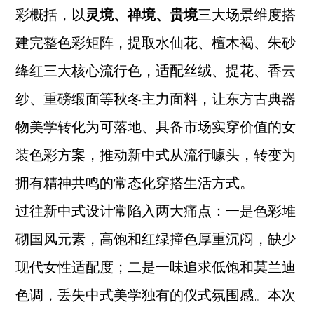
彩概括，以
灵境、禅境、贵境
三大场景维度搭
建完整色彩矩阵，提取水仙花、檀木褐、朱砂
绛红三大核心流行色，适配丝绒、提花、香云
纱、重磅缎面等秋冬主力面料，让东方古典器
物美学转化为可落地、具备市场实穿价值的女
装色彩方案，推动新中式从流行噱头，转变为
拥有精神共鸣的常态化穿搭生活方式。
过往新中式设计常陷入两大痛点：一是色彩堆
砌国风元素，高饱和红绿撞色厚重沉闷，缺少
现代女性适配度；二是一味追求低饱和莫兰迪
色调，丢失中式美学独有的仪式氛围感。本次