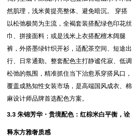
然肌理，浅米黄提亮整体、避免暗沉。 穿搭
以松弛极简为主流，全褐套装搭配绿色印花丝
巾、拼接面料；或是浅米上衣搭配檀木阔腿
裤，外搭墨绿针织开衫，适配茶空间、短途出
行、日常通勤。整套配色主打静谧侘寂、低调
松弛的氛围，精准抓住当下治愈系穿搭风口，
覆盖成熟知性女装市场，是高端国风成衣、棉
麻设计师品牌首选配色方案。
3.3 朱锦芳华・贵境配色：红棕米白平衡，诠
释东方雅奢质感