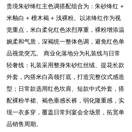
贵境朱砂绛红主色调搭配组合为：朱砂绛红 +
米釉白 + 檀木褐 + 浅裸粉。以浓绛红作为视
觉重点，米白柔化红色浓烈厚重，裸粉增添温
婉柔和气质，深褐统一整体色调，避免红色单
品视觉突兀。 商业化落地分为礼装线与日常
轻奢线：礼装采用整身朱砂红丝绒、提花长款
外套，内搭米白高领打底，打造完整仪式感造
型；日常款选用红色坎肩、短款中式外套，搭
配裸粉半裙、褐色垂感长裤，弱化隆重感，实
现一衣多穿，覆盖日常到宴会全场景，拓宽单
品销售周期。