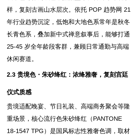
样，复刻古画山水层次。依托 POP 趋势网 21
年行业趋势沉淀，低饱和大地色系常年是秋冬
长青色系，叠加新中式禅意叙事后，能够打通
25-45 岁全年龄段客群，兼顾日常通勤与高端
休闲赛道。
2.3 贵境色・朱砂绛红：浓绛雅奢，复刻宫廷
仪式质感
贵境适配晚宴、节日礼装、高端商务聚会等隆
重场景，核心流行色朱砂绛红（PANTONE
18-1547 TPG）是国风标志性雅奢色调，取材