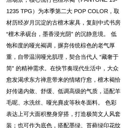
1235 TPG）为本季第二大 POP COLOR，取
材历经岁月沉淀的古檀木家具，复刻中式书房
“檀木承砚台，墨香浸光阴” 的沉静意境。 低
饱和度的哑光褐调，摒弃传统棕色的老气厚
重，自带温润哑光肌理，契合当代人 “藏奢于
简” 的精神需求。在快节奏现代生活中，大众
愈发渴求东方禅意带来的情绪疗愈，檀木褐恰
好传递内敛、舒缓、低调高级的气质，适配羊
毛呢、水洗丝、哑光麂皮等秋冬面料。 色彩
表达上可大面积整身穿搭，打造极简文人风套
装；也可作为底色，搭配墨绿、苔藓绿印花纹