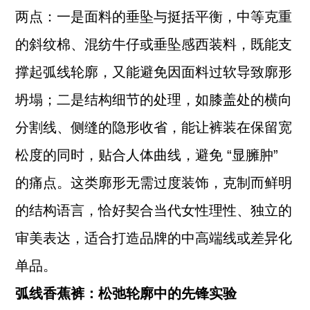
两点：一是面料的垂坠与挺括平衡，中等克重
的斜纹棉、混纺牛仔或垂坠感西装料，既能支
撑起弧线轮廓，又能避免因面料过软导致廓形
坍塌；二是结构细节的处理，如膝盖处的横向
分割线、侧缝的隐形收省，能让裤装在保留宽
松度的同时，贴合人体曲线，避免 “显臃肿”
的痛点。这类廓形无需过度装饰，克制而鲜明
的结构语言，恰好契合当代女性理性、独立的
审美表达，适合打造品牌的中高端线或差异化
单品。
弧线香蕉裤：松弛轮廓中的先锋实验