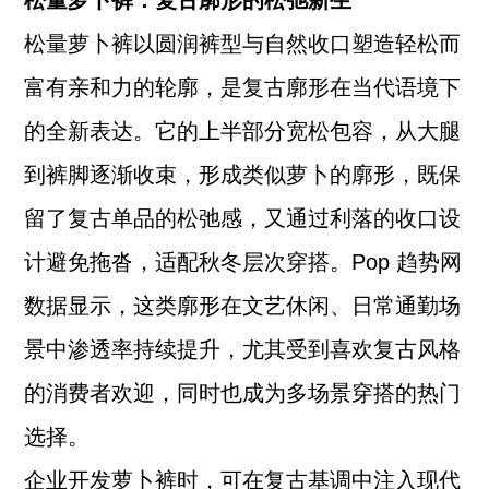
松量萝卜裤：复古廓形的松弛新生
松量萝卜裤以圆润裤型与自然收口塑造轻松而
富有亲和力的轮廓，是复古廓形在当代语境下
的全新表达。它的上半部分宽松包容，从大腿
到裤脚逐渐收束，形成类似萝卜的廓形，既保
留了复古单品的松弛感，又通过利落的收口设
计避免拖沓，适配秋冬层次穿搭。Pop 趋势网
数据显示，这类廓形在文艺休闲、日常通勤场
景中渗透率持续提升，尤其受到喜欢复古风格
的消费者欢迎，同时也成为多场景穿搭的热门
选择。
企业开发萝卜裤时，可在复古基调中注入现代