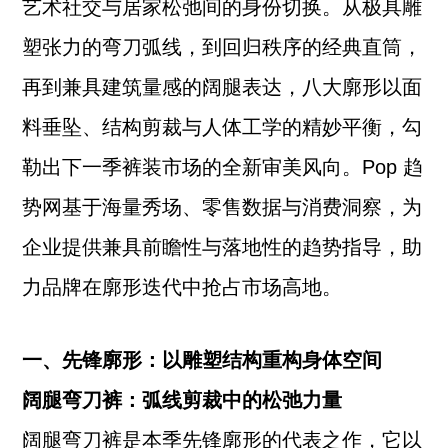
艺术社交与居家松弛间的身份切换。从极具雕
塑张力的弯刀弧线，到回归秩序的经典直筒，
再到兼具建筑量感的阔腿表达，八大廓形以面
料垂坠、结构剪裁与人体工学的精妙平衡，勾
勒出下一季裤装市场的全新审美风向。Pop 趋
势网基于海量秀场、零售数据与消费洞察，为
企业提供兼具前瞻性与落地性的趋势指导，助
力品牌在廓形迭代中抢占市场高地。
一、先锋廓形：以雕塑结构重构身体空间
阔腿弯刀裤：弧线剪裁中的松弛力量
阔腿弯刀裤是本季先锋廓形的代表之作，它以