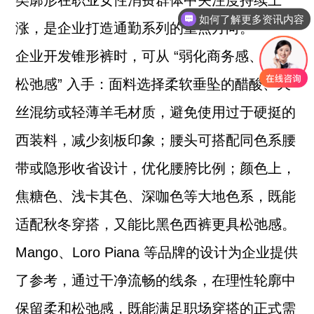
类廓形在职业女性消费群体中关注度持续上
如何了解更多资讯内容
涨，是企业打造通勤系列的重点方向。
企业开发锥形裤时，可从 “弱化商务感、强化
松弛感” 入手：面料选择柔软垂坠的醋酸、天
丝混纺或轻薄羊毛材质，避免使用过于硬挺的
西装料，减少刻板印象；腰头可搭配同色系腰
带或隐形收省设计，优化腰胯比例；颜色上，
焦糖色、浅卡其色、深咖色等大地色系，既能
适配秋冬穿搭，又能比黑色西裤更具松弛感。
Mango、Loro Piana 等品牌的设计为企业提供
了参考，通过干净流畅的线条，在理性轮廓中
保留柔和松弛感，既能满足职场穿搭的正式需