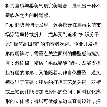
将力量感与柔美气质完美融合，展现出一种不
费吹灰之力的时髦感。
Pop 趋势网调研发现，这类廓形在高端女装市
场渗透率持续提升，尤其受到追求 “知识分子
风”“极简高级感” 的消费者欢迎。企业开发梯
形阔腿裤时，需重点关注面料的垂坠感与挺括
度：斜纹棉、精纺羊毛或醋酸面料，既能支撑
起裤腿的廓形，又能随着动作自然垂坠，避免
裤型过于僵硬；腰头的打褶工艺是关键，双褶
或三褶设计能增加腰胯部的空间，同时优化廓
形的立体感；裤脚可做微卷边或直筒设计，搭