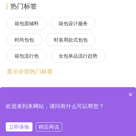
热门标签
箱包面辅料
箱包设计服务
时尚包包
时装周款式包包
箱包流行色
女包单品流行趋势
显示全部热门标签
箱包流行趋势预测
包包流行趋势预测
女包流行趋势预测
箱包材质流行趋势
×
包包设计师品牌
2024春夏包包趋势
欢迎来到本网站，请问有什么可以帮您？
上海逸尚云联信息技术股份有限公司 © 2004-2026
法律顾问：北京中银（上海）律师事务所
沪ICP备20020198号-2
24/25秋冬包包流行趋势预测
沪公网安备 31011802003355号
立即体验
稍后再说