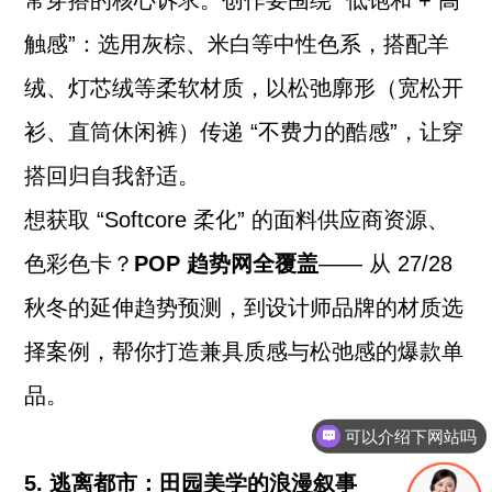
常穿搭的核心诉求。创作要围绕 “低饱和 + 高
触感”：选用灰棕、米白等中性色系，搭配羊
绒、灯芯绒等柔软材质，以松弛廓形（宽松开
衫、直筒休闲裤）传递 “不费力的酷感”，让穿
搭回归自我舒适。
想获取 “Softcore 柔化” 的面料供应商资源、
色彩色卡？
POP 趋势网全覆盖
—— 从 27/28
秋冬的延伸趋势预测，到设计师品牌的材质选
择案例，帮你打造兼具质感与松弛感的爆款单
品。
可以介绍下网站吗
5. 逃离都市：田园美学的浪漫叙事