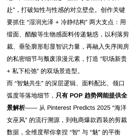
赴”，打破知性与性感的对立壁垒。创作关键
要抓住 “湿润光泽 + 冷静结构” 两大支点：用
缎面、醋酸等生物感面料传递魅惑，以利落剪
裁、垂坠廓形彰显智识力量，再融入失序闺房
的私密细节与颓废浪漫元素，打造 “职场新贵
+ 私下松弛” 的双场景造型。
而 “智魅共生” 的深层逻辑、面料配比、领口
弧度等落地细节，
只有 POP 趋势网能提供全
景解析
—— 从 Pinterest Predicts 2025 “海洋
女巫风” 的流行溯源，到电商爆款西装的剪裁
数据，全维度帮你拿捏 “智” 与 “魅” 的平衡