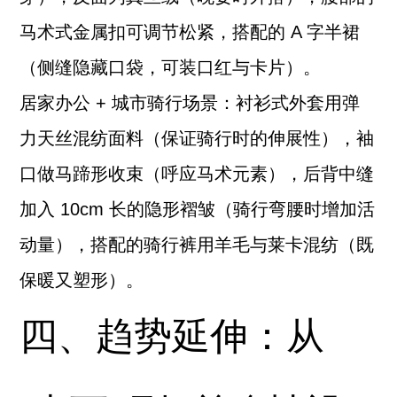
马术式金属扣可调节松紧，搭配的 A 字半裙
（侧缝隐藏口袋，可装口红与卡片）。
居家办公 + 城市骑行场景：衬衫式外套用弹
力天丝混纺面料（保证骑行时的伸展性），袖
口做马蹄形收束（呼应马术元素），后背中缝
加入 10cm 长的隐形褶皱（骑行弯腰时增加活
动量），搭配的骑行裤用羊毛与莱卡混纺（既
保暖又塑形）。
四、趋势延伸：从