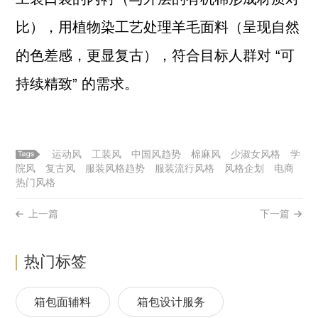
比），用植物染工艺处理羊毛面料（呈现自然
的色差感，更显复古），符合目标人群对 “可
持续精致” 的需求。
运动风
工装风
中国风趋势
棉麻风
少淑女风格
学
院风
复古风
服装风格趋势
服装流行风格
风格企划
电商
热门风格
上一篇
下一篇
热门标签
箱包面辅料
箱包设计服务