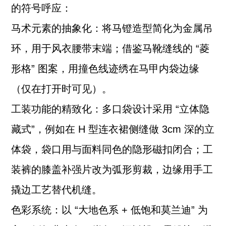
的符号呼应：
马术元素的抽象化：将马镫造型简化为金属吊
环，用于风衣腰带末端；借鉴马靴缝线的 “菱
形格” 图案，用撞色线迹绣在马甲内袋边缘
（仅在打开时可见）。
工装功能的精致化：多口袋设计采用 “立体隐
藏式”，例如在 H 型连衣裙侧缝做 3cm 深的立
体袋，袋口用与面料同色的隐形磁扣闭合；工
装裤的膝盖补强片改为弧形剪裁，边缘用手工
撬边工艺替代机缝。
色彩系统：以 “大地色系 + 低饱和莫兰迪” 为