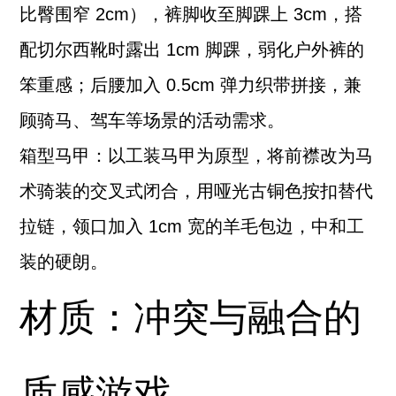
比臀围窄 2cm），裤脚收至脚踝上 3cm，搭
配切尔西靴时露出 1cm 脚踝，弱化户外裤的
笨重感；后腰加入 0.5cm 弹力织带拼接，兼
顾骑马、驾车等场景的活动需求。
箱型马甲：以工装马甲为原型，将前襟改为马
术骑装的交叉式闭合，用哑光古铜色按扣替代
拉链，领口加入 1cm 宽的羊毛包边，中和工
装的硬朗。
材质：冲突与融合的
质感游戏