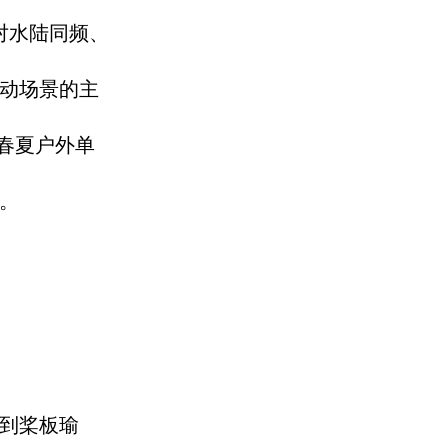
对水陆同频、
动场景的主
 春夏户外单
​
到桨板瑜