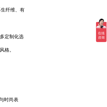
再生纤维、
有
多定制化选
风
格。
与时尚表