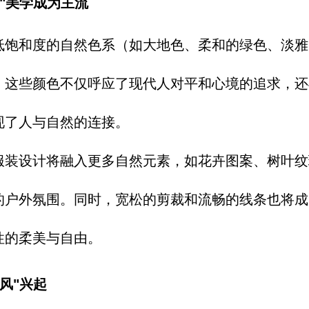
外"美学成为主流
低饱和度的自然色系（如大地色、
柔和的绿色、
淡雅
。
这些颜色不仅呼应
了现代人对平和心
境的追求，
还
现了人与自然的连接。
服装设计将融入更多自然元素，
如花卉图案、
树叶纹
的户外氛围。
同时，
宽松的剪裁和流畅
的线条也将成
性的柔美与自由。
风"兴起