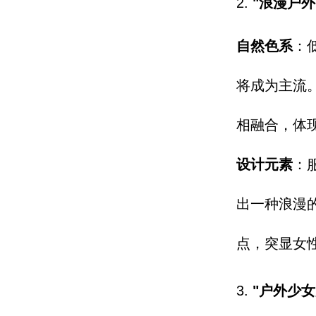
2.
"浪漫户
自然色系
：
将成为主流
相融合，
体
设计元素
：
出一种浪漫
点，
突显女
3.
"户外少女