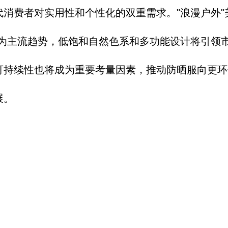
代消费者对
实用性和个性化的
双重需求。
"浪漫户外"
为主流趋势，
低饱和自然色系和
多功能设计将引领
可持续性也
将成为重要考量因
素，
推动防晒服向更环
展。