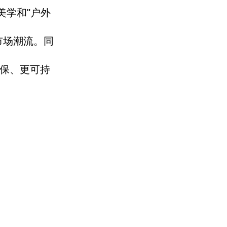
美学
和"户外
市场潮流。
同
保、
更可持