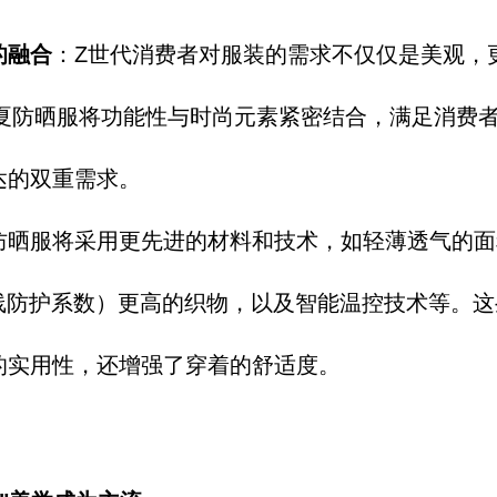
的融合
：
Z世代消费者对服
装的需求不仅仅是
美观，
春夏防晒
服将功能性与时尚
元素紧密结合，
满足消费
达
的双重需求。
防晒服将采用更先
进的材料和技术，
如轻薄透气的面
线防
护系数）更高的织
物，
以及智能温控技术等。
这
的实用性，
还增强了穿着的舒适度。