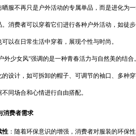
防晒服不再只是户
外活动的专属单品
，
而是进化为一
品。
消费者可以穿着它
们进行各种户外活
动，
如徒步
也可以在日常生活中穿着，
展现个性与时尚。
"户外少女风"强
调的是一种青春活
力与自然美的结合
化的设计，
如可拆卸的帽子、
可调节的袖口、
多种穿
据
不同场合和心情进
行自由搭配。
与消费者需求
续性
：
随着环保意识的增强，
消费者对服装的环
保性