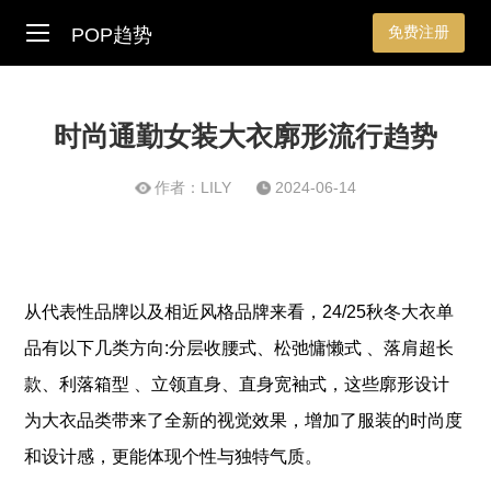
免费注册
POP趋势
时尚通勤女装大衣廓形流行趋势
作者：LILY
2024-06-14
从代表性品牌以及相近风格品牌来看，24/25秋冬大衣单
品有以下几类方向:分层收腰式
、松弛慵懒式 、落肩超长
款
、利落箱型
、立领直身
、
直身宽袖式
，这些廓形设计
为大衣品类带来了全新的视觉效果，增加了服装的时尚度
和设计感，更能体现个性与独特气质。