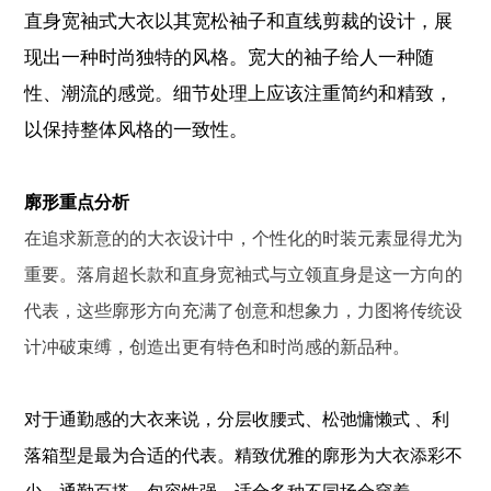
直身宽袖式大衣以其宽松袖子和直线剪裁的设计，展
现出一种时尚独特的风格。宽大的袖子给人一种随
性、潮流的感觉。细节处理上应该注重简约和精致，
以保持整体风格的一致性。
廓形重点分析
在追求新意的的大衣设计中，个性化的时装元素显得尤为
重要。
落肩超长款
和
直身宽袖式
与
立领直身
是这一方向的
代表，这些廓形方向充满了创意和想象力，力图将传统设
计冲破束缚，创造出更有特色和时尚感的新品种。
对于通勤感的大衣来说，
分层收腰式
、松弛慵懒式
、
利
落箱型
是最
为合适
的代表。精致优雅的廓形为大衣添彩不