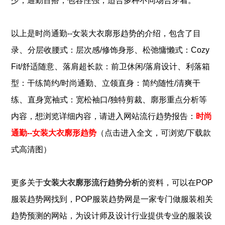
少，通勤百搭，包容性
强，适合多种不同场合穿着。
以上是
时尚通勤--女装大衣廓形趋势
的介绍，包含了
目
、
、
录
分层收腰式：层次感/修饰身形
松弛慵懒式：Cozy
、
、
Fit/舒适随意
落肩超长款：前卫休闲/落肩设计
利落箱
、
型：干练简约/时尚通勤
立领直身：简约随性/清爽干
、
、
练
直身宽袖式：宽松袖口/独特剪裁
廓形重点分析
等
内容，想浏览详细内容，请进入网站流行趋势报告：
时尚
通勤--女装大衣廓形趋势
（点击进入全文，可浏览/下载款
式高清图）
更多关于
女装大衣廓形流行趋势分析
的资料，可以在POP
服装
趋势网找到，POP
服装
趋势网是一家专门做
服装
相关
趋势预测的网站，为设计师及设计行业提供专业的
服装
设