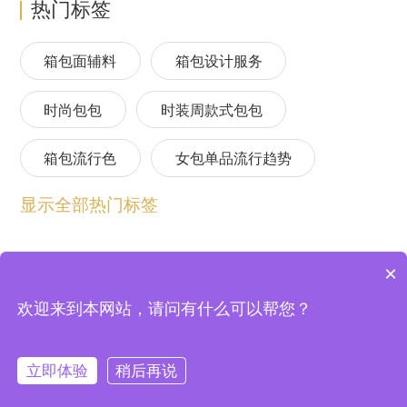
热门标签
箱包面辅料
箱包设计服务
时尚包包
时装周款式包包
箱包流行色
女包单品流行趋势
显示全部热门标签
箱包流行趋势预测
包包流行趋势预测
女包流行趋势预测
箱包材质流行趋势
×
包包设计师品牌
2024春夏包包趋势
欢迎来到本网站，请问有什么可以帮您？
上海逸尚云联信息技术股份有限公司 © 2004-2026
法律顾问：北京中银（上海）律师事务所
沪ICP备20020198号-2
24/25秋冬包包流行趋势预测
沪公网安备 31011802003355号
立即体验
稍后再说