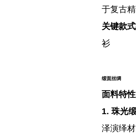
于复古精
关键款式
衫
缎面丝绸
面料特性
1. 珠光
泽演绎材