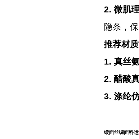
2. 微肌
隐条，
保
推荐材质
1. 真丝
2. 醋酸
3. 涤纶
缎面丝绸面料运