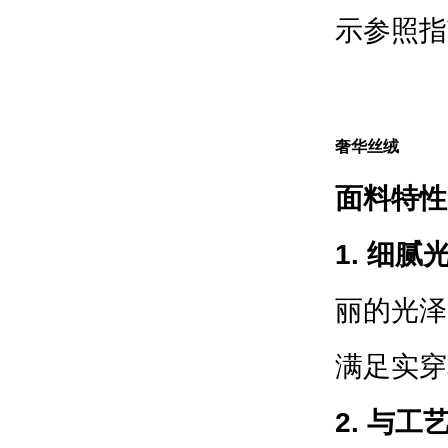
示参照指
奢华丝绒
面料特性
1. 细腻
丽的光泽
满足实穿
2. 与工