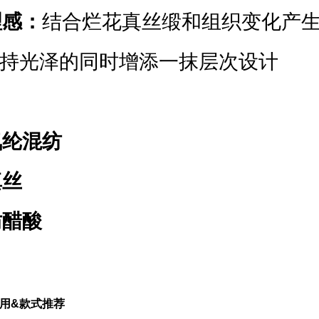
理感：
结合烂花真丝缎和组织变化产
持光泽的同时增添一抹层次设计
氨纶混纺
真丝
仿醋酸
用&款式推荐