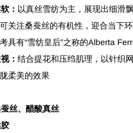
柔软：
以真丝雪纺为主，展现出细滑
可关
注桑蚕丝的有机性，迎合当下环
考具有“雪纺皇后”
之
称的
Alberta Fer
透视：
结合提花和压绉肌理，以针织
胧柔美的效果
机桑蚕丝、醋酸真丝
粘胶