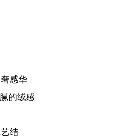
出奢感华
腻的绒感
工艺结