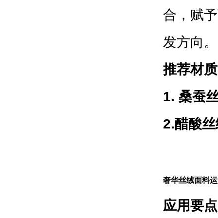
合，赋予
发方向。
推荐材质
1. 桑蚕
2.醋酸丝
奢华丝绒面料运
应用要点