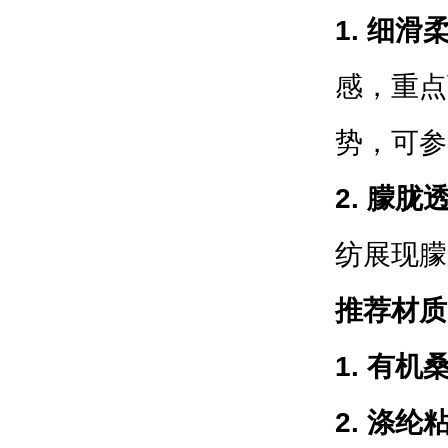
1. 细滑
感，重点
势，可参
2. 朦胧
纺展现朦
推荐材质
1. 有
2. 涤纶