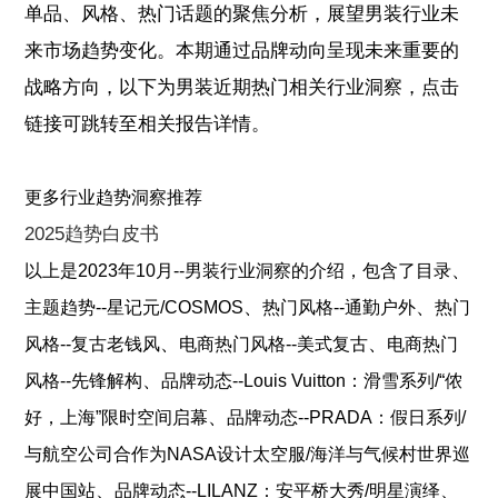
单品、风格、热门话题的聚焦分析，展望男装行业未
来市场趋势变化。本期通过品牌动向呈现未来重要的
战略方向，以下为男装近期热门相关行业洞察，点击
链接可跳转至相关报告详情。
更多行业趋势洞察推荐
2025趋势白皮书
、
以上是
2023年10月--男装行业洞察
的介绍，包含了
目录
、
、
主题趋势--星记元/COSMOS
热门风格--通勤户外
热门
、
、
风格--复古老钱风
电商热门风格--美式复古
电商热门
、
风格--先锋解构
品牌动态--Louis Vuitton：滑雪系列/“侬
、
好，上海”限时空间启幕
品牌动态--PRADA：假日系列/
与航空公司合作为NASA设计太空服/海洋与气候村世界巡
、
、
展中国站
品牌动态--LILANZ：安平桥大秀/明星演绎