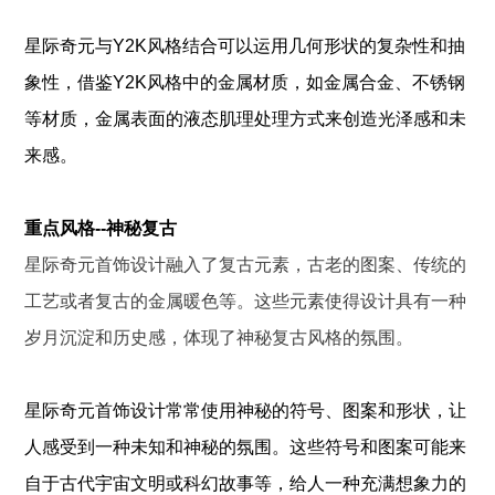
星际奇元与Y2K风格结合可以运用
几何形状的复杂性和抽
象性
，借鉴Y2K风格中的金属材质，如金属合金、不锈钢
等材质，金属表面的
液态肌理
处理方式来创造光泽感和未
来感。
重点风格--神秘复古
星际奇元首饰设计融入了复古元素，
古老的图案
、
传统的
工艺
或者复古
的
金属暖色
等
。这些元素使得设计具有一种
岁月
沉淀和历史感
，体现了神秘复古风格的氛围。
星际奇元首饰设计常常使用
神秘的符号
、
图案
和
形状
，让
人感受到一种未知和神秘的氛围。这些符号和图案可能来
自于
古代宇宙文明
或
科幻故事
等，给人一种充满想象力的