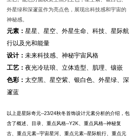
外星绿和深邃蓝作为亮点色，展现出科技感和宇宙的
神秘感。
元素：
星星、星空、外星生命、科技、星际航
行以及光和能量
设计：
未来科技感、神秘宇宙风格
工艺：
夜光冷珐琅、立体造型、肌理、镶嵌
色彩：
太空黑、星空紫、银白色、外星绿、深
邃蓝
以上是
星际奇元--23/24秋冬首饰设计元素分析
的介绍，包
、
、
、
含了
概述
目录
重点风格--Y2K
重点风格--神秘复
、
、
、
古
重点元素--宇宙星河
重点元素--星际航行
重点元