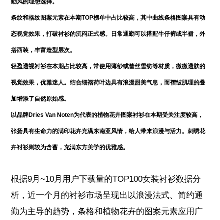
勤风的理想选择。
条纹和格纹图案元素在本期TOP榜单中占比较高，其中曲线条格图案具有动
态视觉效果，打破衬衫的沉闷正式感。日常通勤可以搭配牛仔裤或半裙，外
搭西装，丰富造型层次。
轻盈透视衬衫在本期占比较高，常使用薄纱或蕾丝雪纺等材质，微微透肤的
视觉效果，优雅迷人。结合细褶荷叶边具有浪漫甜美气息，而褶皱肌理的叠
加增添了自然原始感。
以品牌Dries Van Noten为代表的植物花卉图案衬衫在本期受关注度较高，
张扬具有生命力的满印花卉充满东南亚风情，给人带来浪漫与活力。刺绣花
卉衬衫则较为含蓄，充满东方美学的优雅感。
根据9月~10月用户下载量的TOP100女装衬衫数据分
析，近一个月的衬衫市场呈现出以浪漫法式、简约通
勤为主导的趋势，条格和植物花卉的图案元素应用广