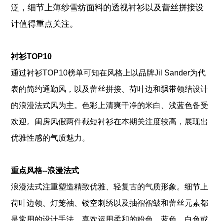
泛，细节上薄纱雪纺面料的透视衬衫以及蕾丝拼接设
计值得重点关注。
衬衫TOP10
通过衬衫TOP10榜单可知在风格上以品牌Jil Sander为代
表的简约通勤风，以及蕾丝拼接、荷叶边和飘带领结设计
的浪漫法式风为主。色彩上清爽干净的米白、浅蓝色备受
欢迎。闺房风假两件截短衬衫在本期关注度较高，展现出
优雅性感的气质魅力。
TOP1
重点风格--浪漫法式
浪漫法式注重塑造精致优雅、轻复古的气质形象。细节上
荷叶边领、灯笼袖、镂空刺绣以及抽褶褶皱和蕾丝元素都
是常用的设计手法，喜欢运用柔和的粉色、蓝色、白色或