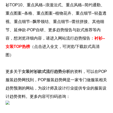
、
、
、
衫TOP10
重点风格--浪漫法式
重点风格--简约通勤
、
、
重点图案--条格
重点图案--植物花卉
重点细节--轻盈透
、
、
、
视
重点细节--飘带领结
重点细节--蕾丝拼接
其他细
、
、
节
延伸款-POP自研
更多趋势报告与款式推荐
等内
容，想浏览详细内容，请进入网站流行趋势报告：
衬衫--
女装TOP热榜
（点击进入全文，可浏览/下载款式高清
图）
更多关于
女装衬衫款式流行趋势分析
的资料，可以在POP
服装
趋势网找到，POP
服装
趋势网是一家专门做
服装
相关
趋势预测的网站，为设计师及设计行业提供专业的
服装
设
计趋势资料。更多内容可扫码咨询：