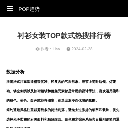
POP趋势
衬衫女装TOP款式热搜排行榜
作者：Lisa
2024-02-28
数据分析
浪漫法式注重塑造精致优雅、轻复古的气质形象。细节上荷叶边领、灯笼
袖、镂空刺绣以及抽褶褶皱和蕾丝元素都是常用的设计手法，喜欢运用柔和
的粉色、蓝色、白色或花卉图案，创造出浪漫而优雅的氛围。
简约通勤风格注重裁剪线条的简洁利落，避免太过张扬的细节和装饰，优先
选择光泽柔和的府绸面料和精致缎面。白色和米棕色系经典百搭则是简约通