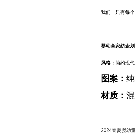
我们，只有每个
婴幼童家纺企划
风格：
简约现代
图案：
纯
材质：
混
蓝海单品
2024春夏婴幼