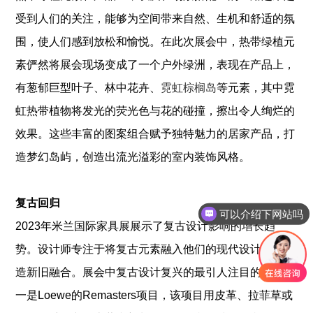
受到人们的关注，能够为空间带来自然、生机和舒适的氛
围，使人们感到放松和愉悦。在此次展会中，热带绿植元
素俨然将展会现场变成了一个户外绿洲，表现在产品上，
有葱郁巨型叶子、林中花卉、
霓虹棕榈岛
等元素，其中霓
虹热带植物将发光的荧光色与花的碰撞，擦出令人绚烂的
效果。这些丰富的图案组合赋予独特魅力的居家产品，打
造梦幻岛屿，创造出流光溢彩的室内装饰风格。
可以介绍下网站吗
复古回归
如何了解更多资讯内容
2023年米兰国际家具展展示了复古设计影响的增长趋
势。设计师专注于将复古元素融入他们的现代设计中，创
造新旧融合。展会中复古设计复兴的最引人注目的例子之
一是Loewe的Remasters项目，该项目用皮革、拉菲草或