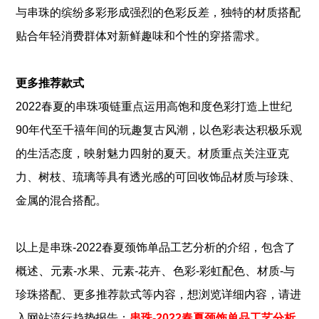
与串珠的缤纷多彩形成强烈的色彩反差，独特的材质搭配
贴合年轻消费群体对新鲜趣味和个性的穿搭需求。
更多推荐款式
2022春夏的串珠项链重点运用高饱和度色彩打造上世纪
90年代至千禧年间的玩趣复古风潮，以色彩表达积极乐观
的生活态度，映射魅力四射的夏天。材质重点关注亚克
力、树枝、琉璃等具有透光感的可回收饰品材质与珍珠、
金属的混合搭配。
以上是
串珠-2022春夏颈饰单品工艺分析
的介绍，包含了
、
、
、
、
概述
元素-水果
元素-花卉
色彩-彩虹配色
材质-与
、
珍珠搭配
更多推荐款式
等内容，想浏览详细内容，请进
入网站流行趋势报告：
串珠-2022春夏颈饰单品工艺分析