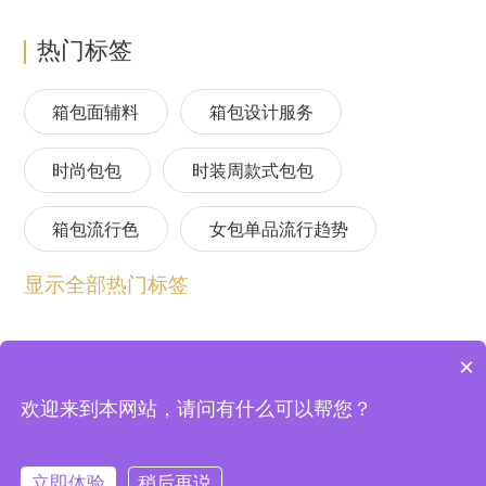
热门标签
箱包面辅料
箱包设计服务
时尚包包
时装周款式包包
箱包流行色
女包单品流行趋势
显示全部热门标签
箱包流行趋势预测
包包流行趋势预测
女包流行趋势预测
箱包材质流行趋势
×
包包设计师品牌
2024春夏包包趋势
欢迎来到本网站，请问有什么可以帮您？
上海逸尚云联信息技术股份有限公司 © 2004-2026
法律顾问：北京中银（上海）律师事务所
沪ICP备20020198号-2
24/25秋冬包包流行趋势预测
沪公网安备 31011802003355号
立即体验
稍后再说