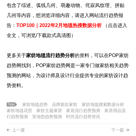
、
、
、
、
包含了
综述
弧线几何
萌趣动物
侘寂风纹理
拼贴
几何
等内容，想浏览详细内容，请进入网站流行趋势报
告：
TOP100｜2022年2月地毯热搜数据分析
（点击进入
全文，可浏览/下载款式高清图）
更多关于
家纺地毯流行
趋势分析
的资料，可以在POP
家纺
趋势网找到，POP
家纺
趋势网是一家专门做
家纺
相关趋势
预测的网站，为设计师及设计行业提供专业的
家纺
设计趋
势资料。
家纺地毯趋势
品牌新款家纺
家纺地毯搜索数据分析
家纺地毯花型
家纺主题展望
家居流行趋势预测
家居用品流
行趋势预测
室地垫趋势预测
时尚流行趋势资讯
上一篇
下一篇