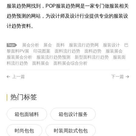
服装
趋势网找到，POP
服装
趋势网是一家专门做
服装
相关
趋势预测的网站，为设计师及设计行业提供专业的
服装
设
计趋势资料。
展会分析
展会
面料
服装流行趋势网
服装设计
巴
黎面料PV展
印花图案
面料流行趋势
面料趋势
服装展会
服装展会分析
服装流行趋势预测
新型面料流行趋势
服装面
料流行趋势
面料展会
面料展会综合分析
上一篇
下一篇
热门标签
箱包面辅料
箱包设计服务
时尚包包
时装周款式包包