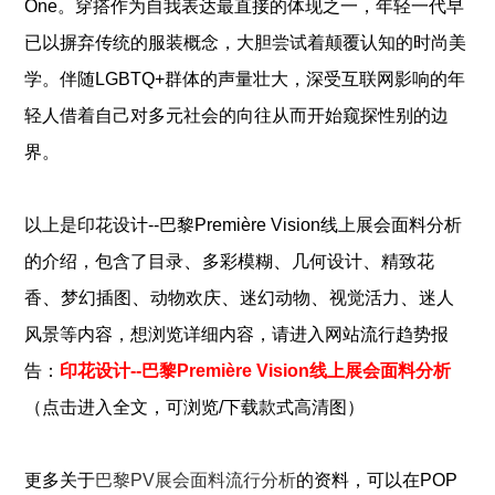
One。穿搭作为自我表达最直接的体现之一，年轻一代早
已以摒弃传统的服装概念，大胆尝试着颠覆认知的时尚美
学。伴随LGBTQ+群体的声量壮大，深受互联网影响的年
轻人借着自己对多元社会的向往从而开始窥探性别的边
界。
以上是
印花设计--巴黎Première Vision线上展会面料分析
、
、
、
的介绍，包含了
目录
多彩模糊
几何设计
精致花
、
、
、
、
、
香
梦幻插图
动物欢庆
迷幻动物
视觉活力
迷人
风景
等内容，想浏览详细内容，请进入网站流行趋势报
告：
印花设计--巴黎Première Vision线上展会面料分析
（点击进入全文，可浏览/下载款式高清图）
更多关于
巴黎PV展会面料流行分析
的资料，可以在POP