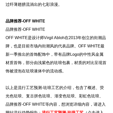
过纤薄翅膀流淌出的七彩浪漫。
品牌推荐-OFF WHITE
品牌推荐-OFF WHITE
OFF WHITE是设计师Virgil Abloh在2013年创立的街潮品
牌，也是目前市场内街潮风的代表品牌。OFF WHITE最
新一季推出的首饰配饰中，带有品牌Logo的中性风金属
材质首饰，部分由浅紫色的珐琅包裹，材质的对比呈现首
饰被浸泡在珐琅液体中的流动感。
、
以上是
流行工艺预测-珐琅工艺
的介绍，包含了
概述
荧
、
、
、
、
光色珐琅
复古拼色珐琅
渐变色珐琅
彩虹色珐琅
品牌推荐-OFF WHITE
等内容，想浏览详细内容，请进入
网站流行趋势报告：
流行工艺预测-珐琅工艺
（点击进入