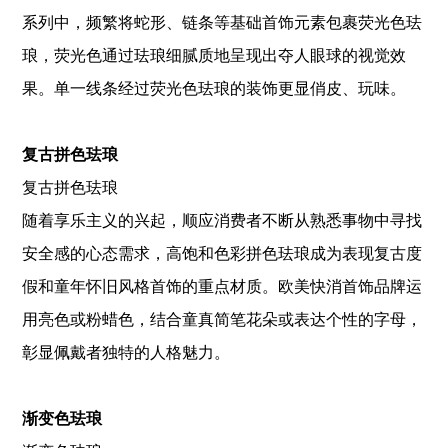
系列中，频繁将蛇形、链条等基础首饰元素包裹荧光色珐
琅，荧光色通过珐琅细腻质地呈现出夺人眼球的视觉效
果。单一线条经过荧光色珐琅的装饰更显俏皮、玩味。
复古拼色珐琅
复古拼色珐琅
随着享乐主义的兴起，顺应消费者不断从熟悉事物中寻找
安全感的心态需求，高饱和色彩拼色珐琅成为表现复古度
假和童年怀旧风格首饰的重点材质。欧美快消首饰品牌运
用亮色或粉蜡色，结合童真简笔花朵或表达个性的字母，
彰显佩戴者独特的人格魅力。
渐变色珐琅