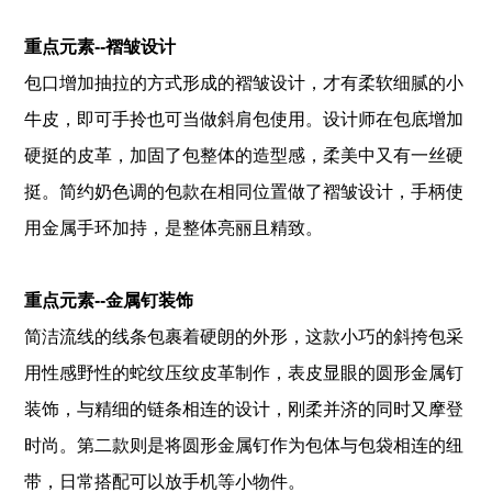
重点元素--褶皱设计
包口增加抽拉的方式形成的褶皱设计，才有柔软细腻的小
牛皮，即可手拎也可当做斜肩包使用。设计师在包底增加
硬挺的皮革，加固了包整体的造型感，柔美中又有一丝硬
挺。简约奶色调的包款在相同位置做了褶皱设计，手柄使
用金属手环加持，是整体亮丽且精致。
重点元素--金属钉装饰
简洁流线的线条包裹着硬朗的外形，这款小巧的斜挎包采
用性感野性的蛇纹压纹皮革制作，表皮显眼的圆形金属钉
装饰，与精细的链条相连的设计，刚柔并济的同时又摩登
时尚。第二款则是将圆形金属钉作为包体与包袋相连的纽
带，日常搭配可以放手机等小物件。