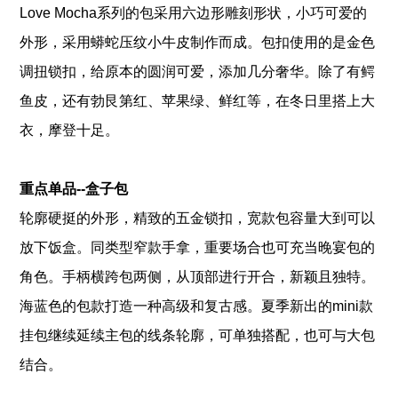
Love Mocha系列的包采用六边形雕刻形状，小巧可爱的
外形，采用蟒蛇压纹小牛皮制作而成。包扣使用的是金色
调扭锁扣，给原本的圆润可爱，添加几分奢华。除了有鳄
鱼皮，还有勃艮第红、苹果绿、鲜红等，在冬日里搭上大
衣，摩登十足。
重点单品--盒子包
轮廓硬挺的外形，精致的五金锁扣，宽款包容量大到可以
放下饭盒。同类型窄款手拿，重要场合也可充当晚宴包的
角色。手柄横跨包两侧，从顶部进行开合，新颖且独特。
海蓝色的包款打造一种高级和复古感。夏季新出的mini款
挂包继续延续主包的线条轮廓，可单独搭配，也可与大包
结合。