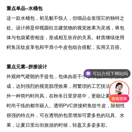
重点单品--水桶包
这一款水桶包，初见貌不惊人，但细品会发现它的独特之
处。设计师是仰视圆柱古建筑物的视觉效果为灵感，将包
体与包袋紧密相连，形成相互依存的关系。材质继续使用
鳄鱼压纹皮革包和平滑小牛皮包组合搭配，实用又百搭。
重点元素--拼接设计
可以介绍下网站吗
外观帅气硬朗的手提包，包体由若干个小牛皮方块拼接组
成，达到强烈的视觉肌理效果，用繁琐的工艺技法诠释另
外一种简约时尚风，在秋冬日里穿搭中，更能让素人秒变
时尚干练的都市丽人。透明PVC拼接鳄鱼纹牛皮，除韧性
很强的特点外，可在透明的包里增加可爱多色的玩具、水
果，让夏日里出街旅游的时候，轻盈又多姿多彩。