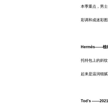
本季重点，男士马
彩调和成迷彩图
Hermès——
托特包上的斜纹
起来是温润细腻
Tod's ——2