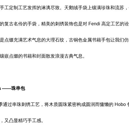
手工定制工艺发挥的淋漓尽致。天鹅绒手袋上镶满珍珠和流苏，
的复古名伶的手袋，精美的刺绣装饰也是对 Fendi 高定工艺的
是点缀充满艺术气息的大理石纹，古铜色金属书籍手包让我们仿佛穿回
镶嵌点缀的书籍和封面散发浪漫古典气息。
eta ——珠串包
包新季通过串珠刺绣工艺，将木质圆珠紧密构成圆润而慵懒的 Hobo
，又凸显精巧手工感。