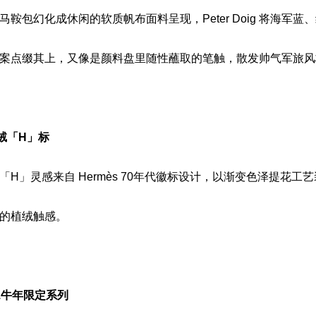
鞍包幻化成休闲的软质帆布面料呈现，Peter Doig 将海军蓝
案点缀其上，又像是颜料盘里随性蘸取的笔触，散发帅气军旅风
植绒「H」标
「H」灵感来自 Hermès 70年代徽标设计，以渐变色泽提花工
的植绒触感。
021牛年限定系列